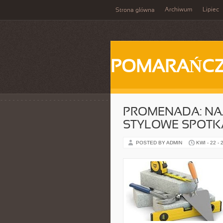
Archiwum
Lipiec
Strona główna
POMARAŃC
PROMENADA: NA
STYLOWE SPOTK
POSTED BY ADMIN
KWI - 22 - 