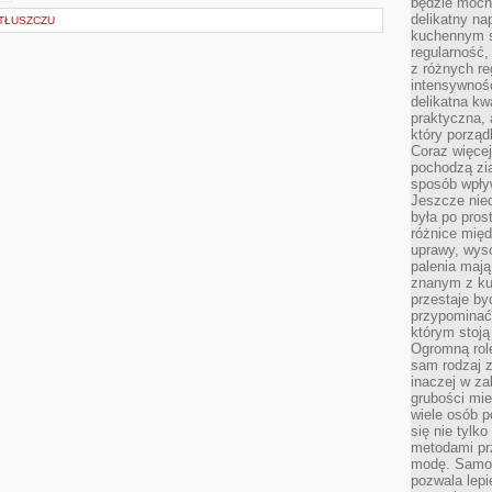
będzie mocn
delikatny na
 TŁUSZCZU
kuchennym st
regularność,
z różnych re
intensywność
delikatna k
praktyczna, 
który porząd
Coraz więcej
pochodzą zia
sposób wpły
Jeszcze nie
była po pros
różnice mię
uprawy, wyso
palenia mają
znanym z kul
przestaje b
przypominać
którym stoją
Ogromną rol
sam rodzaj 
inaczej w za
grubości mie
wiele osób p
się nie tylk
metodami pr
modę. Samodz
pozwala lepi