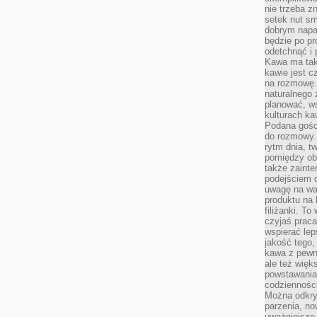
nie trzeba z
setek nut s
dobrym napar
będzie po pr
odetchnąć i 
Kawa ma tak
kawie jest 
na rozmowę.
naturalnego 
planować, w
kulturach ka
Podana gośc
do rozmowy. 
rytm dnia, t
pomiędzy ob
także zainte
podejściem 
uwagę na war
produktu na 
filiżanki. T
czyjaś prac
wspierać lep
jakość tego,
kawa z pewne
ale też więk
powstawania
codzienności
Można odkry
parzenia, no
uważniejsze