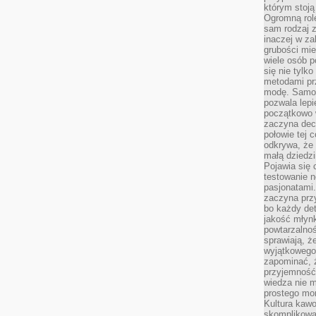
którym stoją
Ogromną rol
sam rodzaj 
inaczej w za
grubości mie
wiele osób p
się nie tylk
metodami pr
modę. Samodz
pozwala lepi
początkowo 
zaczyna dec
połowie tej 
odkrywa, że 
małą dziedzi
Pojawia się
testowanie n
pasjonatami
zaczyna pr
bo każdy det
jakość młynk
powtarzalnoś
sprawiają, ż
wyjątkowego
zapominać, ż
przyjemność
wiedza nie m
prostego mo
Kultura kaw
skomplikowan