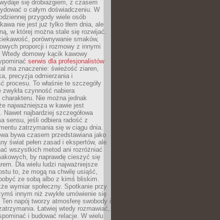
wydaje się drobiazgiem, z czasem
ydować o całym doświadczeniu. W
codziennej przygody wiele osób
kawa nie jest już tylko tłem dnia, ale
ną, w której można stale się rozwijać.
 ciekawość, porównywanie smaków,
owych proporcji i rozmowy z innymi
. Wtedy domowy kącik kawowy
zypominać
serwis dla profesjonalistów
al ma znaczenie: świeżość ziaren,
a, precyzja odmierzania i
ć procesu. To właśnie te szczegóły
e zwykła czynność nabiera
 charakteru. Nie można jednak
e najważniejsza w kawie jest
. Nawet najbardziej szczegółowa
a sensu, jeśli odbiera radość z
mentu zatrzymania się w ciągu dnia.
owa bywa czasem przedstawiana jako
y świat pełen zasad i ekspertów, ale
nać wszystkich metod ani rozróżniać
makowych, by naprawdę cieszyć się
em. Dla wielu ludzi najważniejsze
ostu to, że mogą na chwilę usiąść,
pobyć ze sobą albo z kimś bliskim.
że wymiar społeczny. Spotkanie przy
czymś innym niż zwykłe umówienie się
 Ten napój tworzy atmosferę swobody i
zatrzymania. Łatwiej wtedy rozmawiać,
spominać i budować relacje. W wielu