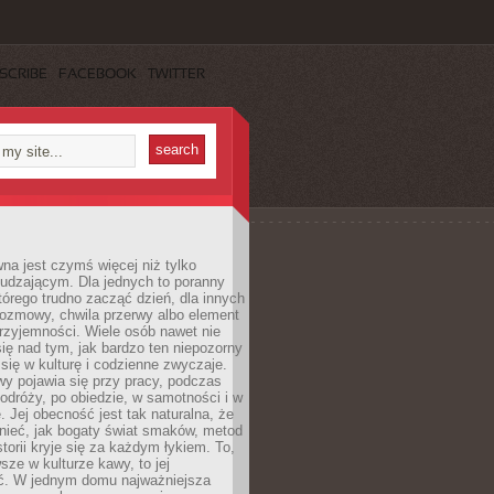
SCRIBE
FACEBOOK
TWITTER
a jest czymś więcej niż tylko
udzającym. Dla jednych to poranny
którego trudno zacząć dzień, dla innych
rozmowy, chwila przerwy albo element
rzyjemności. Wiele osób nawet nie
ię nad tym, jak bardzo ten niepozorny
 się w kulturę i codzienne zwyczaje.
wy pojawia się przy pracy, podczas
odróży, po obiedzie, w samotności i w
. Jej obecność jest tak naturalna, że
nieć, jak bogaty świat smaków, metod
storii kryje się za każdym łykiem. To,
sze w kulturze kawy, to jej
ć. W jednym domu najważniejsza