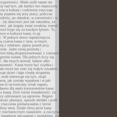
rzyjemności. Wiele osób nawet nie
ię nad tym, jak bardzo ten niepozorny
 się w kulturę i codzienne zwyczaje.
wy pojawia się przy pracy, podczas
odróży, po obiedzie, w samotności i w
. Jej obecność jest tak naturalna, że
nieć, jak bogaty świat smaków, metod
storii kryje się za każdym łykiem. To,
sze w kulturze kawy, to jej
ć. W jednym domu najważniejsza
a czarna kawa z rana, w innym
pój z mlekiem, pijany powoli przy
ole. Jedni cenią prostotę i
 inni lubią eksperymentować z ziarnami
gionów świata. Dla jednych liczy się
, dla innych aromat, balans albo
wasowość. Kawa może być szybka i
ale może też stać się małym rytuałem,
kuje dzień i daje chwilę skupienia.
 osób interesuje się tym, skąd
rna, jak zostały wypalone i w jaki
wa to na końcowy smak naparu.
dawno dla wielu konsumentów kawa
tu kawą. Dziś rośnie świadomość, że
dzy odmianami są ogromne. Region
kość plantacji, sposób obróbki i profil
 znaczenie porównywalne z terroir
tury wina. Dzięki temu picie kawy
yć mechanicznym nawykiem, a zaczyna
 świadome obcowanie z produktem, za