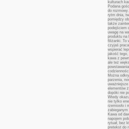
kulturach ka
Podana gośc
do rozmowy. 
rytm dnia, t
pomiędzy ob
także zainte
podejściem 
uwagę na war
produktu na 
filiżanki. T
czyjaś prac
wspierać lep
jakość tego,
kawa z pewne
ale też więk
powstawania
codzienności
Można odkry
parzenia, no
uważniejsze
elementów ży
dopóki nie p
Wtedy okazuj
nie tylko ene
rzemiosło i 
zabieganym 
Kawa od dawn
napojem pob
rytuał, bez 
pretekst do 