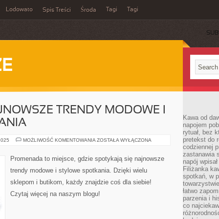
Lodowato
Tagi
Tagi
Spis Treści
Środa
SUB
ZE
JNOWSZE TRENDY MODOWE I
Kawa od dawn
ANIA
napojem pob
rytuał, bez 
pretekst do 
PROMENADA:
2025
MOŻLIWOŚĆ KOMENTOWANIA
ZOSTAŁA WYŁĄCZONA
NAJNOWSZE
codziennej p
TRENDY
zastanawia s
MODOWE
Promenada to miejsce, gdzie spotykają się najnowsze
napój wpisał
I
STYLOWE
Filiżanka ka
trendy modowe i stylowe spotkania. Dzięki wielu
SPOTKANIA
spotkań, w p
sklepom i butikom, każdy znajdzie coś dla siebie!
towarzystwie
łatwo zapom
Czytaj więcej na naszym blogu!
parzenia i hi
co najciekaw
różnorodnoś