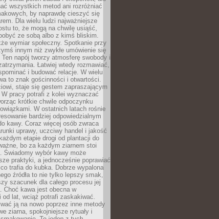
nać wszystkich metod ani rozróżniać
makowych, by naprawdę cieszyć się
em. Dla wielu ludzi najważniejsze
ostu to, że mogą na chwilę usiąść,
pobyć ze sobą albo z kimś bliskim.
że wymiar społeczny. Spotkanie przy
czymś innym niż zwykłe umówienie się
 Ten napój tworzy atmosferę swobody i
zatrzymania. Łatwiej wtedy rozmawiać,
spominać i budować relacje. W wielu
wa to znak gościnności i otwartości.
iowi, staje się gestem zapraszającym
W pracy potrafi z kolei wyznaczać
worząc krótkie chwile odpoczynku
owiązkami. W ostatnich latach rośnie
resowanie bardziej odpowiedzialnym
do kawy. Coraz więcej osób zwraca
unki uprawy, uczciwy handel i jakość
każdym etapie drogi od plantacji do
o ważne, bo za każdym ziarnem stoi
a. Świadomy wybór kawy może
sze praktyki, a jednocześnie poprawiać
 co trafia do kubka. Dobrze wypalona
go źródła to nie tylko lepszy smak,
szy szacunek dla całego procesu jej
. Choć kawa jest obecna w
 od lat, wciąż potrafi zaskakiwać.
wać ją na nowo poprzez inne metody
we ziarna, spokojniejsze rytuały i
 smakowanie. To jeden z tych