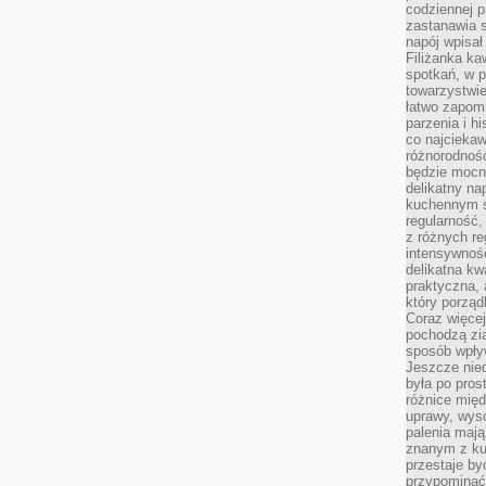
codziennej p
zastanawia s
napój wpisał
Filiżanka ka
spotkań, w p
towarzystwie
łatwo zapom
parzenia i hi
co najciekaw
różnorodnoś
będzie mocn
delikatny na
kuchennym st
regularność,
z różnych re
intensywność
delikatna k
praktyczna, 
który porząd
Coraz więcej
pochodzą zia
sposób wpły
Jeszcze nie
była po pros
różnice mię
uprawy, wyso
palenia mają
znanym z kul
przestaje b
przypominać