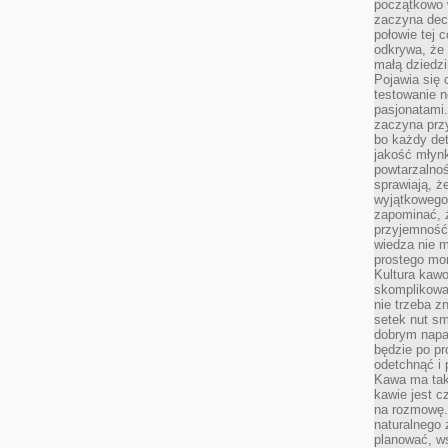
początkowo 
zaczyna dec
połowie tej 
odkrywa, że 
małą dziedzi
Pojawia się
testowanie n
pasjonatami
zaczyna pr
bo każdy det
jakość młynk
powtarzalnoś
sprawiają, ż
wyjątkowego
zapominać, ż
przyjemność
wiedza nie m
prostego mo
Kultura kaw
skomplikowan
nie trzeba z
setek nut s
dobrym napar
będzie po pr
odetchnąć i 
Kawa ma tak
kawie jest 
na rozmowę.
naturalnego 
planować, w