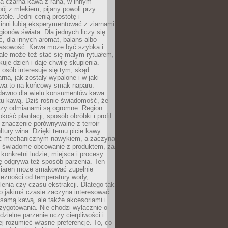
a czarna kawa z rana, w innym
pój z mlekiem, pijany powoli przy
ole. Jedni cenią prostotę i
 inni lubią eksperymentować z ziarnami
gionów świata. Dla jednych liczy się
, dla innych aromat, balans albo
wasowość. Kawa może być szybka i
ale może też stać się małym rytuałem,
kuje dzień i daje chwilę skupienia.
 osób interesuje się tym, skąd
rna, jak zostały wypalone i w jaki
wa to na końcowy smak naparu.
dawno dla wielu konsumentów kawa
tu kawą. Dziś rośnie świadomość, że
dzy odmianami są ogromne. Region
kość plantacji, sposób obróbki i profil
 znaczenie porównywalne z terroir
tury wina. Dzięki temu picie kawy
yć mechanicznym nawykiem, a zaczyna
 świadome obcowanie z produktem, za
 konkretni ludzie, miejsca i procesy.
ę odgrywa też sposób parzenia. Ten
ziaren może smakować zupełnie
leżności od temperatury wody,
lenia czy czasu ekstrakcji. Dlatego tak
o jakimś czasie zaczyna interesować
o samą kawą, ale także akcesoriami i
zygotowania. Nie chodzi wyłącznie o
ielne parzenie uczy cierpliwości i
ej rozumieć własne preferencje. To, co