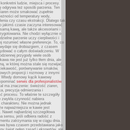
 konkretni ludzie, miejsca i procesy.
ę odgrywa też sposób parzenia. Ten
ziaren może smakować zupełnie
leżności od temperatury wody,
lenia czy czasu ekstrakcji. Dlatego tak
o jakimś czasie zaczyna interesować
o samą kawą, ale także akcesoriami i
zygotowania. Nie chodzi wyłącznie o
ielne parzenie uczy cierpliwości i
ej rozumieć własne preferencje. To, co
wydaje się drobiazgiem, z czasem
ydować o całym doświadczeniu. W
codziennej przygody wiele osób
kawa nie jest już tylko tłem dnia, ale
ną, w której można stale się rozwijać.
 ciekawość, porównywanie smaków,
owych proporcji i rozmowy z innymi
. Wtedy domowy kącik kawowy
zypominać
serwis dla profesjonalistów
al ma znaczenie: świeżość ziaren,
a, precyzja odmierzania i
ć procesu. To właśnie te szczegóły
e zwykła czynność nabiera
 charakteru. Nie można jednak
e najważniejsza w kawie jest
. Nawet najbardziej szczegółowa
a sensu, jeśli odbiera radość z
mentu zatrzymania się w ciągu dnia.
owa bywa czasem przedstawiana jako
y świat pełen zasad i ekspertów, ale