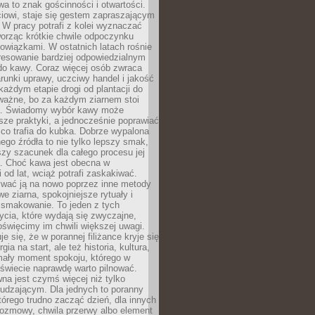
wa to znak gościnności i otwartości.
iowi, staje się gestem zapraszającym
W pracy potrafi z kolei wyznaczać
worząc krótkie chwile odpoczynku
owiązkami. W ostatnich latach rośnie
resowanie bardziej odpowiedzialnym
do kawy. Coraz więcej osób zwraca
unki uprawy, uczciwy handel i jakość
każdym etapie drogi od plantacji do
o ważne, bo za każdym ziarnem stoi
a. Świadomy wybór kawy może
sze praktyki, a jednocześnie poprawiać
 co trafia do kubka. Dobrze wypalona
go źródła to nie tylko lepszy smak,
szy szacunek dla całego procesu jej
. Choć kawa jest obecna w
 od lat, wciąż potrafi zaskakiwać.
wać ją na nowo poprzez inne metody
we ziarna, spokojniejsze rytuały i
 smakowanie. To jeden z tych
cia, które wydają się zwyczajne,
oświęcimy im chwili większej uwagi.
e się, że w porannej filiżance kryje się
rgia na start, ale też historia, kultura,
mały moment spokoju, którego w
świecie naprawdę warto pilnować.
a jest czymś więcej niż tylko
udzającym. Dla jednych to poranny
którego trudno zacząć dzień, dla innych
rozmowy, chwila przerwy albo element