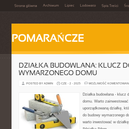
Archiwum
Lipiec
Lodowato
Strona główna
Spis Treści
Śr
POMARAŃCZE
DZIAŁKA BUDOWLANA: KLUCZ D
WYMARZONEGO DOMU
POSTED BY ADMIN
CZE - 2 - 2025
MOŻLIWOŚĆ KOMENTOWAN
Działka budowlana - klucz
domu. Warto zainwestować 
uporządkowaną działkę, któ
do budowy wymarzonego do
warto inwestować w działk
#działka #dom