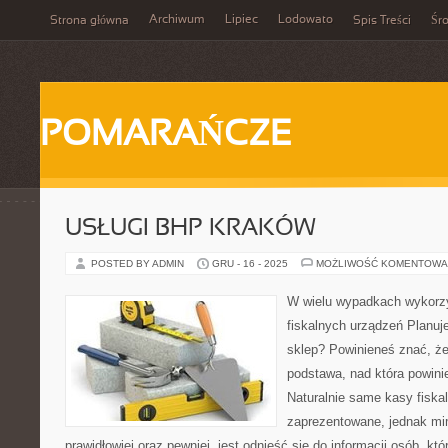
Archiwum
Lipiec
Lodowato
Strona główna
Spis Treści
Śr
POMARAŃCZE
USŁUGI BHP KRAKÓW
POSTED BY ADMIN
GRU - 16 - 2025
MOŻLIWOŚĆ KOMENTOWA
W wielu wypadkach wykorzy
fiskalnych urządzeń Planuj
sklep? Powinieneś znać, że 
podstawa, nad która powini
Naturalnie same kasy fiska
zaprezentowane, jednak mi
prawidłowiej oraz pewniej, jest odnieść się do informacji osób, któ