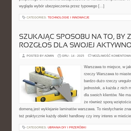
wygląda wybór ubezpieczenia przez typowego […]
CATEGORIES:
TECHNOLOGIE I INNOWACJE
SZUKAJĄC SPOSOBU NA TO, BY 
ROZGŁOS DLA SWOJEJ AKTYWNO
POSTED BY ADMIN
GRU - 14 - 2025
MOŻLIWOŚĆ KOMENTOWA
Warszawa to miejsce, w ja
rzeczy Warszawa to miast
bardzo dużo rzeczy uregulo
jednostek, a każda z nich 
dla swoich klientów. Nie m
że również sporą wziętością 
domeną jest wyklejanie laminatów warszawa. To niesłychanie zna
też praktycznie każdy obiekt handlowy czy inny interes w mieście
CATEGORIES:
UBRANIA DIY I PRZERÓBKI