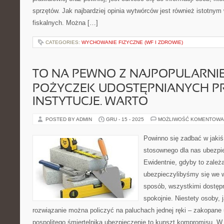
sprzętów. Jak najbardziej opinia wytwórców jest również istotnym
fiskalnych. Można […]
CATEGORIES:
WYCHOWANIE FIZYCZNE (WF I ZDROWIE)
TO NA PEWNO Z NAJPOPULARNI
POŻYCZEK UDOSTĘPNIANYCH P
INSTYTUCJE. WARTO
POSTED BY ADMIN
GRU - 15 - 2025
MOŻLIWOŚĆ KOMENTOWA
Powinno się zadbać w jaki
stosownego dla nas ubezpie
Ewidentnie, gdyby to zależa
ubezpieczylibyśmy się we 
sposób, wszystkimi dostępn
spokojnie. Niestety osoby, j
rozwiązanie można policzyć na paluchach jednej ręki – zakopane 
pospolitego śmiertelnika ubezpieczenie to kunszt kompromisu. W 