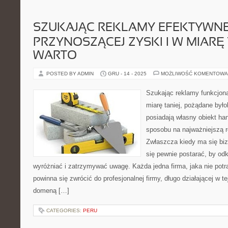
SZUKAJĄC REKLAMY EFEKTYWNE
PRZYNOSZĄCEJ ZYSKI I W MIARĘ 
WARTO
POSTED BY ADMIN
GRU - 14 - 2025
MOŻLIWOŚĆ KOMENTOWA
Szukając reklamy funkcjona
miarę taniej, pożądane był
posiadają własny obiekt ha
sposobu na najważniejszą 
Zwłaszcza kiedy ma się biz
się pewnie postarać, by odk
wyróżniać i zatrzymywać uwagę. Każda jedna firma, jaka nie potr
powinna się zwrócić do profesjonalnej firmy, długo działającej w tej
domeną […]
CATEGORIES:
PERU