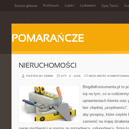
Archiwum
Lipiec
Lodowato
Strona główna
Spis Treści
Śr
POMARAŃCZE
NIERUCHOMOŚCI
POSTED BY ADMIN
STY - 6 - 2026
MOŻLIWOŚĆ KOMENTOWAN
BlogdlaKonsumenta.pl to pr
się na tym, co w codziennym
uprawnieniach klienta oraz
bez zbędnej „urzędowości”.
aby przepisy, które zwykle 
zamienić na mapę działania
swoje możliwości w sporze ze sprzedawcą, usługodawcą, firmą lu