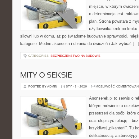
miejsce, w którym ćwiczeni
a determinacja jest trakto
plan. Strona powstała z my
użytkownika krok po kroku:
siłowni lub w domu, aż po świadome budowanie sprawności, mięśn
kategorie: Modne akcesoria i ubrania do ćwiczeń i Jak wybrać […
CATEGORIES:
BEZPIECZEŃSTWO NA BUDOWIE
MITY O SEKSIE
POSTED BY ADMIN
STY - 3 - 2026
MOŻLIWOŚĆ KOMENTOWAN
Anonserek.pl to serwis o rel
którym mówienie o oczekiwa
przestrzeń dla osób, które 
oraz ulepszyć relację – bez
krzykliwej „pikanterii”. Tu k
delikatnością, a stereotypy