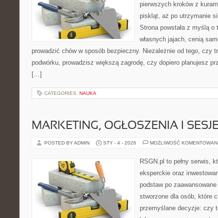
pierwszych kroków z kuram
piskląt, aż po utrzymanie s
Strona powstała z myślą o 
własnych jajach, cenią sam
prowadzić chów w sposób bezpieczny. Niezależnie od tego, czy t
podwórku, prowadzisz większą zagrodę, czy dopiero planujesz pr
[…]
CATEGORIES:
NAUKA
MARKETING, OGŁOSZENIA I SESJ
POSTED BY ADMIN
STY - 4 - 2026
MOŻLIWOŚĆ KOMENTOWAN
RSGN.pl to pełny serwis, k
eksperckie oraz inwestowan
podstaw po zaawansowane s
stworzone dla osób, które
przemyślane decyzje: czy t