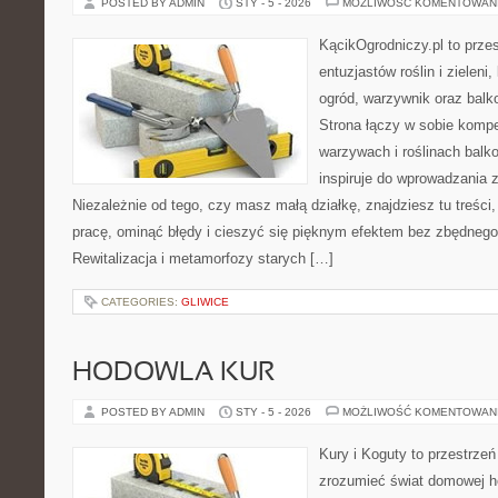
POSTED BY ADMIN
STY - 5 - 2026
MOŻLIWOŚĆ KOMENTOWAN
KącikOgrodniczy.pl to prze
entuzjastów roślin i zieleni
ogród, warzywnik oraz balk
Strona łączy w sobie komp
warzywach i roślinach balk
inspiruje do wprowadzania z
Niezależnie od tego, czy masz małą działkę, znajdziesz tu treści
pracę, ominąć błędy i cieszyć się pięknym efektem bez zbędneg
Rewitalizacja i metamorfozy starych […]
CATEGORIES:
GLIWICE
HODOWLA KUR
POSTED BY ADMIN
STY - 5 - 2026
MOŻLIWOŚĆ KOMENTOWAN
Kury i Koguty to przestrzeń
zrozumieć świat domowej ho