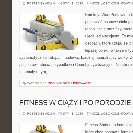
POSTED BY ADMIN
STY - 3 - 2026
MOŻLIWOŚĆ KOMENTOWAN
Korekcja Wad Postawy to ko
poprawiać postawę ciała po
rehabilitację oraz fizykoter
ujęciu edukacyjnym. To mie
osobach, które czują, że ic
lepszej opieki, a także o ty
systematycznie i etapami budować bardziej naturalną sylwetkę. Z
pacjentów i studia przypadków i Choroby cywilizacyjne. Na stroni
materiały o tym, […]
CATEGORIES:
TECHNOLOGIE I INNOWACJE
FITNESS W CIĄŻY I PO PORODZIE
POSTED BY ADMIN
STY - 3 - 2026
MOŻLIWOŚĆ KOMENTOWAN
Fitness Station to komplek
które chcą poprawić formę 