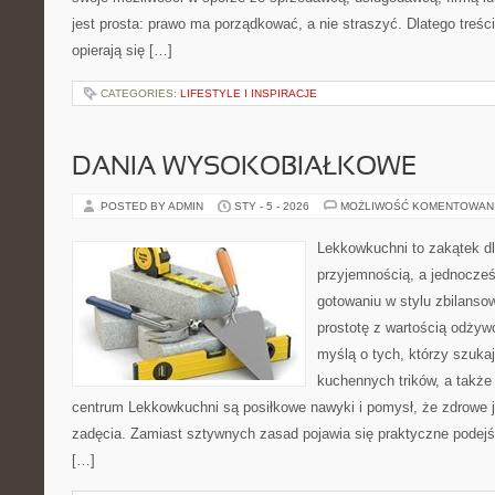
jest prosta: prawo ma porządkować, a nie straszyć. Dlatego treś
opierają się […]
CATEGORIES:
LIFESTYLE I INSPIRACJE
DANIA WYSOKOBIAŁKOWE
POSTED BY ADMIN
STY - 5 - 2026
MOŻLIWOŚĆ KOMENTOWAN
Lekkowkuchni to zakątek dl
przyjemnością, a jednocześn
gotowaniu w stylu zbilanso
prostotę z wartością odżyw
myślą o tych, którzy szukaj
kuchennych trików, a także 
centrum Lekkowkuchni są posiłkowe nawyki i pomysł, że zdrowe 
zadęcia. Zamiast sztywnych zasad pojawia się praktyczne podejś
[…]