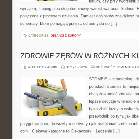
lokum, czy przy tworzeniu p
wynajem, flipping albo długoterminowy wzrost wartości. Sednem 
połączona z procesem działania. Zamiast ogólników znajdziesz tu i
schematy, które pomagają przejść od pomysłu do […]
CATEGORIES:
GIGANCI Z EUROPY
ZDROWIE ZĘBÓW W RÓŻNYCH K
POSTED BY ADMIN
STY - 4 - 2026
MOŻLIWOŚĆ KOMENTOWAN
STOMBIS – stomatolog i de
poradach Stombis to miejsc
chcą zrozumieć zdrowie ja
lepsze decyzje w temacie n
tylko zbiór luźnych wskazó
przewodnik po tym, jak dba
przygotować się do wizyty u dentysty i jak rozróżniać rzetelne i
opinii. Ciekawe kategorie to Ciekawostki i Leczenie […]