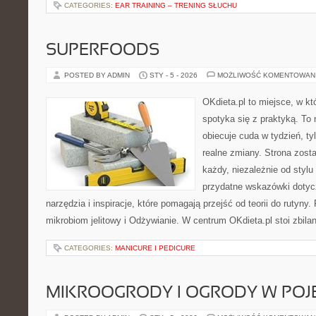
CATEGORIES:
EAR TRAINING – TRENING SŁUCHU
SUPERFOODS
POSTED BY ADMIN
STY - 5 - 2026
MOŻLIWOŚĆ KOMENTOWAN
OKdieta.pl to miejsce, w k
spotyka się z praktyką. To n
obiecuje cuda w tydzień, ty
realne zmiany. Strona zost
każdy, niezależnie od stylu
przydatne wskazówki dotyc
narzędzia i inspiracje, które pomagają przejść od teorii do rutyny.
mikrobiom jelitowy i Odżywianie. W centrum OKdieta.pl stoi zbil
CATEGORIES:
MANICURE I PEDICURE
MIKROOGRODY I OGRODY W PO