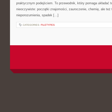
praktycznym podejściem. To przewodnik, który pomaga układać t
nieoczywiste: początki znajomości, zauroczenie, chemię, ale też
nieporozumienia, spadek […]
CATEGORIES:
FILETYPES