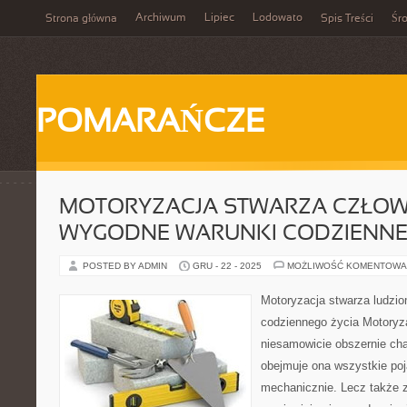
Archiwum
Lipiec
Lodowato
Strona główna
Spis Treści
Śr
POMARAŃCZE
MOTORYZACJA STWARZA CZŁOW
WYGODNE WARUNKI CODZIENNE
POSTED BY ADMIN
GRU - 22 - 2025
MOŻLIWOŚĆ KOMENTOWA
Motoryzacja stwarza ludzi
codziennego życia Motoryza
niesamowicie obszernie ch
obejmuje ona wszystkie poj
mechanicznie. Lecz także 