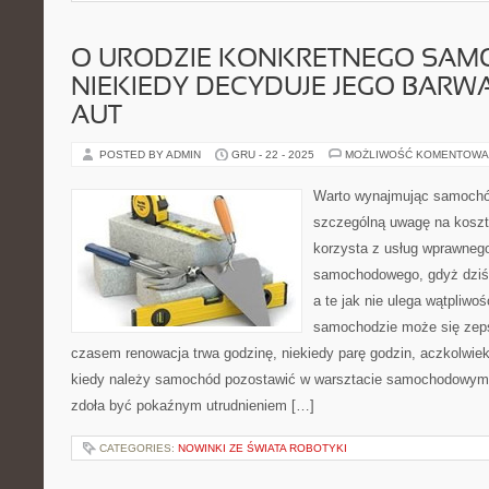
O URODZIE KONKRETNEGO SA
NIEKIEDY DECYDUJE JEGO BARWA
AUT
POSTED BY ADMIN
GRU - 22 - 2025
MOŻLIWOŚĆ KOMENTOWA
Warto wynajmując samochód
szczególną uwagę na koszt
korzysta z usług wprawneg
samochodowego, gdyż dziś 
a te jak nie ulega wątpliwo
samochodzie może się zep
czasem renowacja trwa godzinę, niekiedy parę godzin, aczkolwiek 
kiedy należy samochód pozostawić w warsztacie samochodowym na
zdoła być pokaźnym utrudnieniem […]
CATEGORIES:
NOWINKI ZE ŚWIATA ROBOTYKI