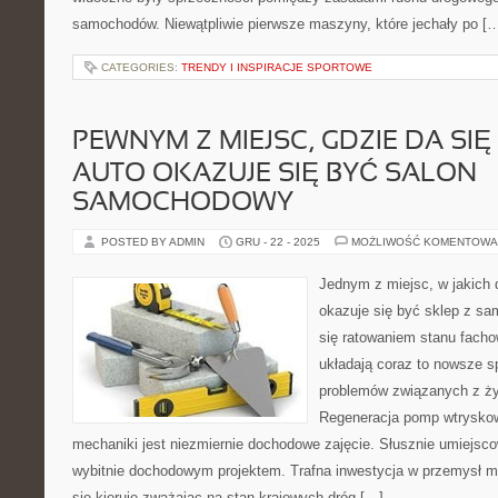
samochodów. Niewątpliwie pierwsze maszyny, które jechały po [
CATEGORIES:
TRENDY I INSPIRACJE SPORTOWE
PEWNYM Z MIEJSC, GDZIE DA SI
AUTO OKAZUJE SIĘ BYĆ SALON
SAMOCHODOWY
POSTED BY ADMIN
GRU - 22 - 2025
MOŻLIWOŚĆ KOMENTOWA
Jednym z miejsc, w jakich
okazuje się być sklep z s
się ratowaniem stanu facho
układają coraz to nowsze 
problemów związanych z ży
Regeneracja pomp wtryskow
mechaniki jest niezmiernie dochodowe zajęcie. Słusznie umiejsco
wybitnie dochodowym projektem. Trafna inwestycja w przemysł m
się kieruje zważając na stan krajowych dróg […]