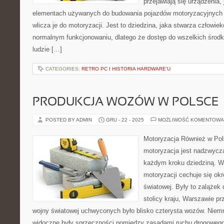
przejawiają się urządzenia, 
elementach używanych do budowania pojazdów motoryzacyjnych i
wlicza je do motoryzacji. Jest to dziedzina, jaka stwarza człowie
normalnym funkcjonowaniu, dlatego że dostęp do wszelkich środkó
ludzie […]
CATEGORIES:
RETRO PC I HISTORIA HARDWARE’U
PRODUKCJA WOZÓW W POLSCE
POSTED BY ADMIN
GRU - 22 - 2025
MOŻLIWOŚĆ KOMENTOWA
Motoryzacja Również w Pols
motoryzacja jest nadzwycz
każdym kroku dziedziną. W
motoryzacji cechuje się okr
światowej. Były to zalążek
stolicy kraju, Warszawie p
wojny światowej uchwyconych było blisko czterysta wozów. Niemn
widoczne były sprzeczności pomiędzy zasadami ruchu drogowego