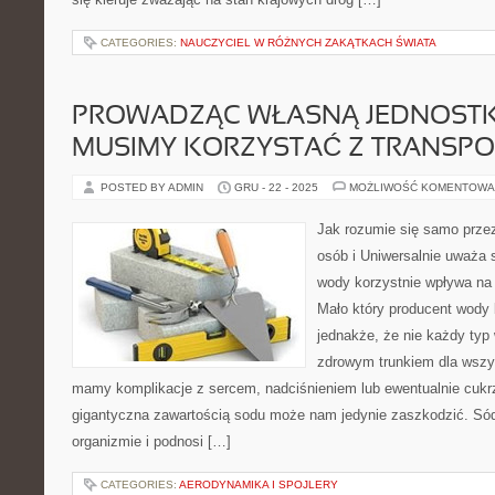
CATEGORIES:
NAUCZYCIEL W RÓŻNYCH ZAKĄTKACH ŚWIATA
PROWADZĄC WŁASNĄ JEDNOSTKĘ
MUSIMY KORZYSTAĆ Z TRANSP
POSTED BY ADMIN
GRU - 22 - 2025
MOŻLIWOŚĆ KOMENTOWA
Jak rozumie się samo przez
osób i Uniwersalnie uważa si
wody korzystnie wpływa na
Mało który producent wody 
jednakże, że nie każdy typ
zdrowym trunkiem dla wszys
mamy komplikacje z sercem, nadciśnieniem lub ewentualnie cukrz
gigantyczna zawartością sodu może nam jedynie zaszkodzić. Só
organizmie i podnosi […]
CATEGORIES:
AERODYNAMIKA I SPOJLERY