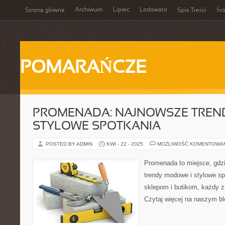
Archiwum
Lipiec
Lodowato
Strona główna
Spis Treści
Śr
POMARAŃCZE
PROMENADA: NAJNOWSZE TREN
STYLOWE SPOTKANIA
POSTED BY ADMIN
KWI - 22 - 2025
MOŻLIWOŚĆ KOMENTOWA
Promenada to miejsce, gdzi
trendy modowe i stylowe spo
sklepom i butikom, każdy zn
Czytaj więcej na naszym bl