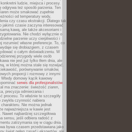
 konkretni ludzie, miejsca i procesy.
ę odgrywa też sposób parzenia. Ten
ziaren może smakować zupełnie
leżności od temperatury wody,
lenia czy czasu ekstrakcji. Dlatego tak
o jakimś czasie zaczyna interesować
o samą kawą, ale także akcesoriami i
zygotowania. Nie chodzi wyłącznie o
ielne parzenie uczy cierpliwości i
ej rozumieć własne preferencje. To, co
wydaje się drobiazgiem, z czasem
ydować o całym doświadczeniu. W
codziennej przygody wiele osób
kawa nie jest już tylko tłem dnia, ale
ną, w której można stale się rozwijać.
 ciekawość, porównywanie smaków,
owych proporcji i rozmowy z innymi
. Wtedy domowy kącik kawowy
zypominać
serwis dla profesjonalistów
al ma znaczenie: świeżość ziaren,
a, precyzja odmierzania i
ć procesu. To właśnie te szczegóły
e zwykła czynność nabiera
 charakteru. Nie można jednak
e najważniejsza w kawie jest
. Nawet najbardziej szczegółowa
a sensu, jeśli odbiera radość z
mentu zatrzymania się w ciągu dnia.
owa bywa czasem przedstawiana jako
y świat pełen zasad i ekspertów, ale