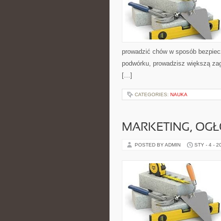
prowadzić chów w sposób bezpiecz
podwórku, prowadzisz większą zag
[…]
CATEGORIES:
NAUKA
MARKETING, OGŁ
POSTED BY ADMIN
STY - 4 - 2