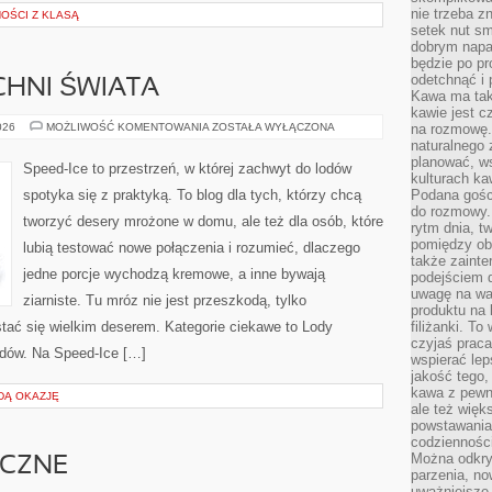
nie trzeba z
OŚCI Z KLASĄ
setek nut s
dobrym napar
będzie po pr
odetchnąć i 
CHNI ŚWIATA
Kawa ma tak
kawie jest 
INSPIRACJE
026
MOŻLIWOŚĆ KOMENTOWANIA
ZOSTAŁA WYŁĄCZONA
na rozmowę.
Z
naturalnego 
KUCHNI
planować, w
ŚWIATA
Speed-Ice to przestrzeń, w której zachwyt do lodów
kulturach ka
spotyka się z praktyką. To blog dla tych, którzy chcą
Podana gośc
do rozmowy. 
tworzyć desery mrożone w domu, ale też dla osób, które
rytm dnia, t
pomiędzy ob
lubią testować nowe połączenia i rozumieć, dlaczego
także zainte
jedne porcje wychodzą kremowe, a inne bywają
podejściem 
uwagę na war
ziarniste. Tu mróz nie jest przeszkodą, tylko
produktu na 
tać się wielkim deserem. Kategorie ciekawe to Lody
filiżanki. T
czyjaś prac
odów. Na Speed-Ice […]
wspierać lep
jakość tego,
kawa z pewne
DĄ OKAZJĘ
ale też więk
powstawania
codzienności
Można odkry
ICZNE
parzenia, no
uważniejsze