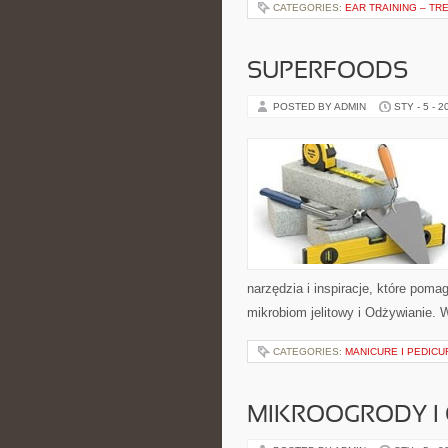
CATEGORIES:
EAR TRAINING – TR
SUPERFOODS
POSTED BY ADMIN
STY - 5 - 2
narzędzia i inspiracje, które pomag
mikrobiom jelitowy i Odżywianie. 
CATEGORIES:
MANICURE I PEDICU
MIKROOGRODY I