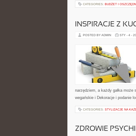
CATEGORIES:
BUDŻET I OSZCZĘDN
INSPIRACJE Z KU
POSTED BY ADMIN
STY - 4 - 2
narzędziem, a każdy gałka może s
wegańskie i Dekoracje i podanie l
CATEGORIES:
STYLIZACJE NA KAŻ
ZDROWIE PSYCH