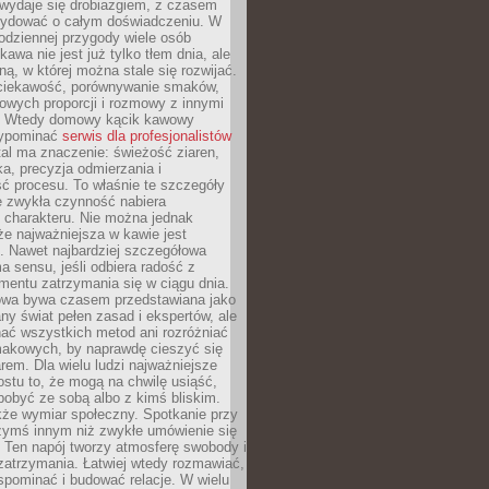
wydaje się drobiazgiem, z czasem
ydować o całym doświadczeniu. W
codziennej przygody wiele osób
kawa nie jest już tylko tłem dnia, ale
ną, w której można stale się rozwijać.
 ciekawość, porównywanie smaków,
owych proporcji i rozmowy z innymi
. Wtedy domowy kącik kawowy
zypominać
serwis dla profesjonalistów
al ma znaczenie: świeżość ziaren,
a, precyzja odmierzania i
ć procesu. To właśnie te szczegóły
e zwykła czynność nabiera
 charakteru. Nie można jednak
e najważniejsza w kawie jest
. Nawet najbardziej szczegółowa
a sensu, jeśli odbiera radość z
mentu zatrzymania się w ciągu dnia.
owa bywa czasem przedstawiana jako
y świat pełen zasad i ekspertów, ale
nać wszystkich metod ani rozróżniać
makowych, by naprawdę cieszyć się
em. Dla wielu ludzi najważniejsze
ostu to, że mogą na chwilę usiąść,
pobyć ze sobą albo z kimś bliskim.
że wymiar społeczny. Spotkanie przy
czymś innym niż zwykłe umówienie się
 Ten napój tworzy atmosferę swobody i
zatrzymania. Łatwiej wtedy rozmawiać,
spominać i budować relacje. W wielu