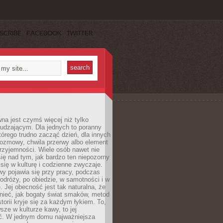
SCRIBE
FACEBOOK
TWITTER
a jest czymś więcej niż tylko
udzającym. Dla jednych to poranny
którego trudno zacząć dzień, dla innych
rozmowy, chwila przerwy albo element
rzyjemności. Wiele osób nawet nie
ię nad tym, jak bardzo ten niepozorny
 się w kulturę i codzienne zwyczaje.
wy pojawia się przy pracy, podczas
odróży, po obiedzie, w samotności i w
. Jej obecność jest tak naturalna, że
nieć, jak bogaty świat smaków, metod
storii kryje się za każdym łykiem. To,
sze w kulturze kawy, to jej
ć. W jednym domu najważniejsza