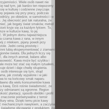
rzyjemności. Wiele osób nawet nie
ię nad tym, jak bardzo ten niepozorny
 się w kulturę i codzienne zwyczaje.
wy pojawia się przy pracy, podczas
odróży, po obiedzie, w samotności i w
. Jej obecność jest tak naturalna, że
nieć, jak bogaty świat smaków, metod
storii kryje się za każdym łykiem. To,
sze w kulturze kawy, to jej
ć. W jednym domu najważniejsza
a czarna kawa z rana, w innym
pój z mlekiem, pijany powoli przy
ole. Jedni cenią prostotę i
 inni lubią eksperymentować z ziarnami
gionów świata. Dla jednych liczy się
, dla innych aromat, balans albo
wasowość. Kawa może być szybka i
ale może też stać się małym rytuałem,
kuje dzień i daje chwilę skupienia.
 osób interesuje się tym, skąd
rna, jak zostały wypalone i w jaki
wa to na końcowy smak naparu.
dawno dla wielu konsumentów kawa
tu kawą. Dziś rośnie świadomość, że
dzy odmianami są ogromne. Region
kość plantacji, sposób obróbki i profil
 znaczenie porównywalne z terroir
tury wina. Dzięki temu picie kawy
yć mechanicznym nawykiem, a zaczyna
 świadome obcowanie z produktem, za