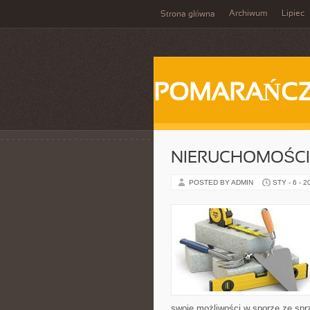
Archiwum
Lipiec
Strona główna
POMARAŃC
NIERUCHOMOŚCI
POSTED BY ADMIN
STY - 6 - 2
swoje możliwości w sporze ze spr