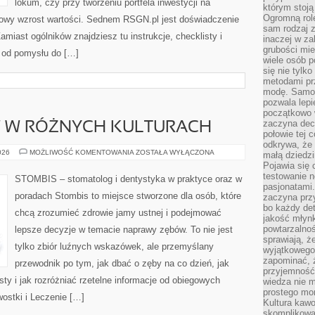
lokum, czy przy tworzeniu portfela inwestycji na
którym stoją
Ogromną rol
inowy wzrost wartości. Sednem RSGN.pl jest doświadczenie
sam rodzaj 
miast ogólników znajdziesz tu instrukcje, checklisty i
inaczej w za
grubości mie
 od pomysłu do […]
wiele osób p
się nie tylk
metodami pr
modę. Samodz
pozwala lepi
początkowo 
zaczyna dec
 W RÓŻNYCH KULTURACH
połowie tej 
odkrywa, że 
ZDROWIE
026
MOŻLIWOŚĆ KOMENTOWANIA
ZOSTAŁA WYŁĄCZONA
małą dziedzi
ZĘBÓW
Pojawia się
W
RÓŻNYCH
testowanie n
STOMBIS – stomatolog i dentystyka w praktyce oraz w
KULTURACH
pasjonatami
poradach Stombis to miejsce stworzone dla osób, które
zaczyna pr
bo każdy det
chcą zrozumieć zdrowie jamy ustnej i podejmować
jakość młynk
powtarzalnoś
lepsze decyzje w temacie naprawy zębów. To nie jest
sprawiają, ż
tylko zbiór luźnych wskazówek, ale przemyślany
wyjątkowego
zapominać, ż
przewodnik po tym, jak dbać o zęby na co dzień, jak
przyjemność
ty i jak rozróżniać rzetelne informacje od obiegowych
wiedza nie m
prostego mo
wostki i Leczenie […]
Kultura kaw
skomplikowan