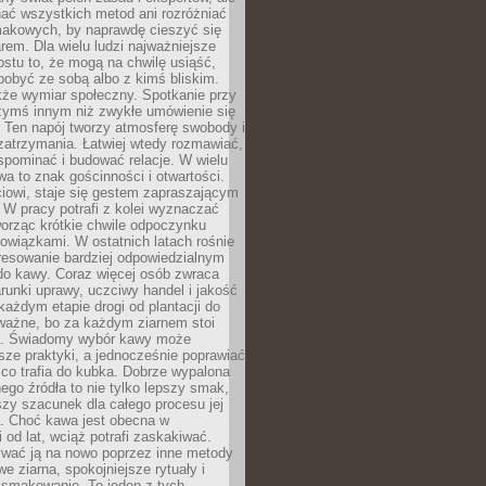
nać wszystkich metod ani rozróżniać
makowych, by naprawdę cieszyć się
em. Dla wielu ludzi najważniejsze
ostu to, że mogą na chwilę usiąść,
pobyć ze sobą albo z kimś bliskim.
że wymiar społeczny. Spotkanie przy
czymś innym niż zwykłe umówienie się
 Ten napój tworzy atmosferę swobody i
zatrzymania. Łatwiej wtedy rozmawiać,
spominać i budować relacje. W wielu
wa to znak gościnności i otwartości.
iowi, staje się gestem zapraszającym
W pracy potrafi z kolei wyznaczać
worząc krótkie chwile odpoczynku
owiązkami. W ostatnich latach rośnie
resowanie bardziej odpowiedzialnym
do kawy. Coraz więcej osób zwraca
unki uprawy, uczciwy handel i jakość
każdym etapie drogi od plantacji do
o ważne, bo za każdym ziarnem stoi
a. Świadomy wybór kawy może
sze praktyki, a jednocześnie poprawiać
 co trafia do kubka. Dobrze wypalona
go źródła to nie tylko lepszy smak,
szy szacunek dla całego procesu jej
. Choć kawa jest obecna w
 od lat, wciąż potrafi zaskakiwać.
wać ją na nowo poprzez inne metody
we ziarna, spokojniejsze rytuały i
 smakowanie. To jeden z tych