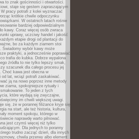
wa to znak gościnności i otwartości.
iowi, staje się gestem zapraszającym
W pracy potrafi z kolei wyznaczać
worząc krótkie chwile odpoczynku
owiązkami. W ostatnich latach rośnie
resowanie bardziej odpowiedzialnym
do kawy. Coraz więcej osób zwraca
unki uprawy, uczciwy handel i jakość
każdym etapie drogi od plantacji do
o ważne, bo za każdym ziarnem stoi
a. Świadomy wybór kawy może
sze praktyki, a jednocześnie poprawiać
 co trafia do kubka. Dobrze wypalona
go źródła to nie tylko lepszy smak,
szy szacunek dla całego procesu jej
. Choć kawa jest obecna w
 od lat, wciąż potrafi zaskakiwać.
wać ją na nowo poprzez inne metody
we ziarna, spokojniejsze rytuały i
 smakowanie. To jeden z tych
cia, które wydają się zwyczajne,
oświęcimy im chwili większej uwagi.
e się, że w porannej filiżance kryje się
rgia na start, ale też historia, kultura,
mały moment spokoju, którego w
świecie naprawdę warto pilnować.
a jest czymś więcej niż tylko
udzającym. Dla jednych to poranny
którego trudno zacząć dzień, dla innych
rozmowy, chwila przerwy albo element