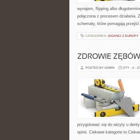
wynajem, flipping albo długoterm
połączona z procesem działania. Za
schematy, które pomagają przejść
CATEGORIES:
GIGANCI Z EUROPY
ZDROWIE ZĘBÓW
POSTED BY ADMIN
STY - 4 - 2
przygotować się do wizyty u dentys
opinii. Ciekawe kategorie to Cieka