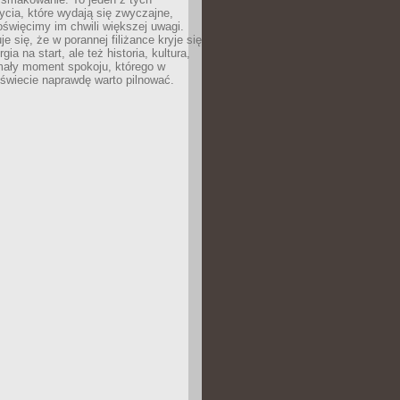
cia, które wydają się zwyczajne,
oświęcimy im chwili większej uwagi.
e się, że w porannej filiżance kryje się
rgia na start, ale też historia, kultura,
mały moment spokoju, którego w
świecie naprawdę warto pilnować.