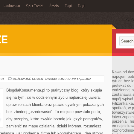
Lodowato
Tagi
Tagi
Spis Treści
Środa
SUB
ZE
Kawa od dawn
napojem pob
NIERUCHOMOŚCI
026
MOŻLIWOŚĆ KOMENTOWANIA
ZOSTAŁA WYŁĄCZONA
rytuał, bez 
pretekst do 
codziennej p
BlogdlaKonsumenta.pl to praktyczny blog, który skupia
zastanawia s
się na tym, co w codziennym życiu najbardziej uwiera:
napój wpisał
Filiżanka ka
uprawnieniach klienta oraz prawie cywilnym pokazanych
spotkań, w p
bez zbędnej „urzędowości”. To miejsce powstało po to,
towarzystwie
łatwo zapom
aby przepisy, które zwykle brzmią jak język paragrafów,
parzenia i hi
co najciekaw
zamienić na mapę działania, dzięki któremu rozumiesz
różnorodnoś
zedawcą, usługodawcą, firmą lub kontrahentem. Idea strony