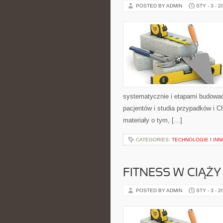
POSTED BY ADMIN
STY - 3 - 2
systematycznie i etapami budować 
pacjentów i studia przypadków i C
materiały o tym, […]
CATEGORIES:
TECHNOLOGIE I IN
FITNESS W CIĄŻY
POSTED BY ADMIN
STY - 3 - 2