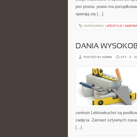
jest prosta: prawo ma porządkować
opierają się […]
CATEGORIES:
LIFESTYLE I INSPIR
DANIA WYSOKO
POSTED BY ADMIN
STY - 5 - 2
centrum Lekkowkuchni są posiłkow
zadęcia. Zamiast sztywnych zasad
[…]