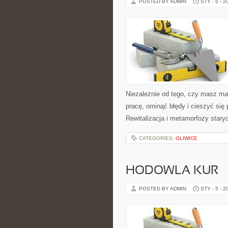
POSTED BY ADMIN
STY - 5 - 2
Niezależnie od tego, czy masz mał
pracę, ominąć błędy i cieszyć si
Rewitalizacja i metamorfozy stary
CATEGORIES:
GLIWICE
HODOWLA KUR
POSTED BY ADMIN
STY - 5 - 2