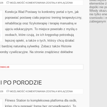
ZDROWIE
026
MOŻLIWOŚĆ KOMENTOWANIA
ZOSTAŁA WYŁĄCZONA
elementów ży
PSYCHICZNE
dopóki nie p
Wtedy okazuj
Korekcja Wad Postawy to konkretny portal o tym, jak
nie tylko ene
poprawiać postawę ciała poprzez trening terapeutyczny,
rzemiosło i 
zabieganym 
rehabilitację oraz fizykoterapię i terapię manualną w
ujęciu edukacyjnym. To miejsce powstało z myślą o
osobach, które czują, że ich kręgosłup potrzebują
lepszej opieki, a także o tych, którzy chcą działać
bardziej naturalną sylwetkę. Zobacz także Historie
horoby cywilizacyjne. Na stronie znajdziesz dokładne
NOWACJE
 I PO PORODZIE
FITNESS
026
MOŻLIWOŚĆ KOMENTOWANIA
ZOSTAŁA WYŁĄCZONA
W
CIĄŻY
I
Fitness Station to kompleksowa platforma dla osób,
PO
PORODZIE
które chcą poprawić formę bez przypadkowości. To