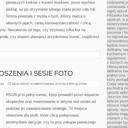
pierwszych kroków z kurami nioskami, przez wychów
codziennej p
zastanawia s
piskląt, aż po utrzymanie silnego stada przez cały rok.
napój wpisał
Filiżanka ka
Strona powstała z myślą o tych, którzy marzą o
spotkań, w p
własnych jajach, cenią samowystarczalność i chcą
towarzystwie
łatwo zapom
ny. Niezależnie od tego, czy trzymasz kilka kur na
parzenia i hi
rodę, czy dopiero planujesz przydomowy kurnik, znajdziesz
co najciekaw
różnorodnoś
będzie mocn
delikatny na
kuchennym st
regularność,
z różnych re
intensywność
delikatna k
OSZENIA I SESJE FOTO
praktyczna, 
który porząd
Coraz więcej
MARKETING,
026
MOŻLIWOŚĆ KOMENTOWANIA
ZOSTAŁA WYŁĄCZONA
OGŁOSZENIA
pochodzą zia
I
sposób wpły
SESJE
RSGN.pl to pełny serwis, który prowadzi przez wsparcie
FOTO
Jeszcze nie
była po pros
eksperckie oraz inwestowanie w aktywa real estate od
różnice mię
podstaw po zaawansowane strategie. To miejsce
uprawy, wyso
palenia mają
stworzone dla osób, które chcą podejmować
znanym z kul
przemyślane decyzje: czy to przy zakupie pierwszego
przestaje b
przypominać