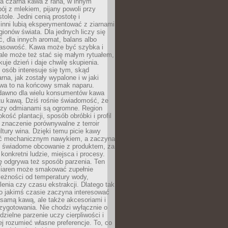
a czarna kawa z rana, w innym
pój z mlekiem, pijany powoli przy
ole. Jedni cenią prostotę i
 inni lubią eksperymentować z ziarnami
gionów świata. Dla jednych liczy się
, dla innych aromat, balans albo
wasowość. Kawa może być szybka i
ale może też stać się małym rytuałem,
kuje dzień i daje chwilę skupienia.
 osób interesuje się tym, skąd
rna, jak zostały wypalone i w jaki
wa to na końcowy smak naparu.
dawno dla wielu konsumentów kawa
tu kawą. Dziś rośnie świadomość, że
dzy odmianami są ogromne. Region
kość plantacji, sposób obróbki i profil
 znaczenie porównywalne z terroir
tury wina. Dzięki temu picie kawy
yć mechanicznym nawykiem, a zaczyna
 świadome obcowanie z produktem, za
 konkretni ludzie, miejsca i procesy.
ę odgrywa też sposób parzenia. Ten
ziaren może smakować zupełnie
leżności od temperatury wody,
lenia czy czasu ekstrakcji. Dlatego tak
o jakimś czasie zaczyna interesować
o samą kawą, ale także akcesoriami i
zygotowania. Nie chodzi wyłącznie o
ielne parzenie uczy cierpliwości i
ej rozumieć własne preferencje. To, co