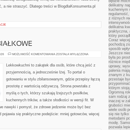
będzie mocn
delikatny na
, a nie straszyć. Dlatego treści w BlogdlaKonsumenta.pl
kuchennym st
regularność,
z różnych re
intensywność
ACJE
delikatna k
praktyczna, 
który porząd
Coraz więcej
BIAŁKOWE
pochodzą zia
sposób wpły
Jeszcze nie
DANIA
026
MOŻLIWOŚĆ KOMENTOWANIA
ZOSTAŁA WYŁĄCZONA
była po pros
WYSOKOBIAŁKOWE
różnice mię
Lekkowkuchni to zakątek dla osób, które chcą jeść z
uprawy, wyso
palenia mają
przyjemnością, a jednocześnie lżej. To portal o
znanym z kul
gotowaniu w stylu zbilansowanym, gdzie przepisy łączą
przestaje b
przypominać
prostotę z wartością odżywczą. Strona powstała z
którym stoją
Ogromną rol
myślą o tych, którzy szukają lżejszych posiłków,
sam rodzaj 
kuchennych trików, a także słodkości w wersji fit. W
inaczej w za
grubości mie
e nawyki i pomysł, że zdrowe jedzenie może być bez
wiele osób p
 pojawia się praktyczne podejście: mniej gotowców, więcej
się nie tylk
metodami pr
modę. Samodz
pozwala lepi