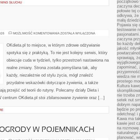
początkowo 
ENING SŁUCHU
zaczyna dec
połowie tej 
odkrywa, że 
małą dziedzi
Pojawia się
testowanie n
SUPERFOODS
026
MOŻLIWOŚĆ KOMENTOWANIA
ZOSTAŁA WYŁĄCZONA
pasjonatami
zaczyna pr
bo każdy det
OKdieta.pl to miejsce, w którym zdrowe odżywianie
jakość młynk
spotyka się z praktyką. To nie jest kolejny serwis, który
powtarzalnoś
sprawiają, ż
obiecuje cuda w tydzień, tylko przestrzeń nastawiona na
wyjątkowego
zapominać, ż
realne zmiany. Strona została pomyślana tak, aby
przyjemność
każdy, niezależnie od stylu życia, mógł znaleźć
wiedza nie m
prostego mo
przydatne wskazówki dotyczące żywienia, a także
Kultura kaw
ają przejść od teorii do rutyny. Polecamy działy Dieta i
skomplikowan
nie trzeba z
W centrum OKdieta.pl stoi zbilansowane żywienie oraz […]
setek nut s
dobrym napar
będzie po pr
RE
odetchnąć i 
Kawa ma tak
kawie jest 
na rozmowę.
 OGRODY W POJEMNIKACH
naturalnego 
planować, w