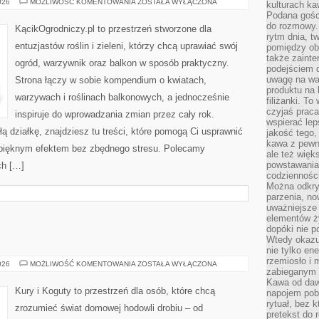
MIKROOGRODY
026
MOŻLIWOŚĆ KOMENTOWANIA
ZOSTAŁA WYŁĄCZONA
kulturach ka
I
Podana gośc
OGRODY
W
do rozmowy. 
KącikOgrodniczy.pl to przestrzeń stworzone dla
POJEMNIKACH
rytm dnia, t
entuzjastów roślin i zieleni, którzy chcą uprawiać swój
pomiędzy ob
także zainte
ogród, warzywnik oraz balkon w sposób praktyczny.
podejściem 
uwagę na war
Strona łączy w sobie kompendium o kwiatach,
produktu na 
warzywach i roślinach balkonowych, a jednocześnie
filiżanki. T
czyjaś prac
inspiruje do wprowadzania zmian przez cały rok.
wspierać lep
ą działkę, znajdziesz tu treści, które pomogą Ci usprawnić
jakość tego,
kawa z pewne
ę pięknym efektem bez zbędnego stresu. Polecamy
ale też więk
powstawania
ch […]
codzienności
Można odkry
parzenia, no
uważniejsze
elementów ży
dopóki nie p
Wtedy okazuj
nie tylko ene
rzemiosło i 
HODOWLA
026
MOŻLIWOŚĆ KOMENTOWANIA
ZOSTAŁA WYŁĄCZONA
zabieganym 
KUR
Kawa od dawn
Kury i Koguty to przestrzeń dla osób, które chcą
napojem pob
rytuał, bez 
zrozumieć świat domowej hodowli drobiu – od
pretekst do 