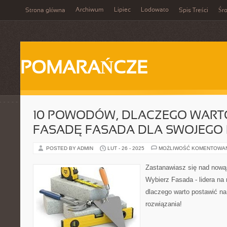
Archiwum
Lipiec
Lodowato
Strona główna
Spis Treści
Śr
POMARAŃCZE
10 POWODÓW, DLACZEGO WART
FASADĘ FASADA DLA SWOJEGO
POSTED BY ADMIN
LUT - 26 - 2025
MOŻLIWOŚĆ KOMENTOWA
Zastanawiasz się nad nową
Wybierz Fasada - lidera na
dlaczego warto postawić na
rozwiązania!