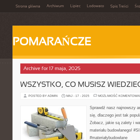
Archiwum
Lipiec
Lodowato
Strona główna
Spis Treści
Śr
POMARAŃCZE
Archive for 17 maja, 2025
WSZYSTKO, CO MUSISZ WIEDZIEĆ
POSTED BY ADMIN
MAJ - 17 - 2025
MOŻLIWOŚĆ KOMENTOWA
Sprawdź nasz najnowszy art
się, dlaczego jest tak popu
Zobacz, jakie są zalety i 
materiału budowlanego! #S
#materiałybudowlane