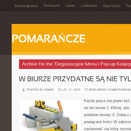
Archiwum
Lipiec
Lodowato
Strona główna
Spis Treści
Śr
POMARAŃCZE
Archive for the ‘Degustacyjne Menu i Pop-up Kolacj
W BIURZE PRZYDATNE SĄ NIE TY
POSTED BY ADMIN
LIS - 9 - 2025
MOŻLIWOŚĆ KOMENTOWAN
Każda praca ma prawo być k
na ten temat 2. Kliknij, aby
podobne tematy 4. Zobacz 
powiązane treści W zależn
zastanowić się który rozmi