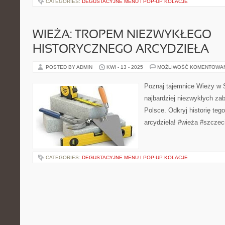
CATEGORIES:
DEGUSTACYJNE MENU I POP-UP KOLACJE
WIEŻA: TROPEM NIEZWYKŁEGO
HISTORYCZNEGO ARCYDZIEŁA
POSTED BY ADMIN
KWI - 13 - 2025
MOŻLIWOŚĆ KOMENTOWA
Poznaj tajemnice Wieży w S
najbardziej niezwykłych za
Polsce. Odkryj historię te
arcydzieła! #wieża #szczeci
CATEGORIES:
DEGUSTACYJNE MENU I POP-UP KOLACJE