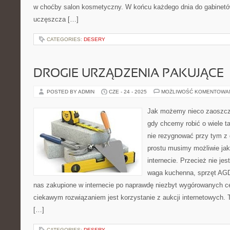
w choćby salon kosmetyczny. W końcu każdego dnia do gabine
uczęszcza […]
CATEGORIES:
DESERY
DROGIE URZĄDZENIA PAKUJĄCE
POSTED BY ADMIN
CZE - 24 - 2025
MOŻLIWOŚĆ KOMENTOWA
Jak możemy nieco zaoszczę
gdy chcemy robić o wiele ta
nie rezygnować przy tym z 
prostu musimy możliwie ja
internecie. Przecież nie jes
waga kuchenna, sprzęt AGD
nas zakupione w internecie po naprawdę niezbyt wygórowanych c
ciekawym rozwiązaniem jest korzystanie z aukcji internetowych.
[…]
CATEGORIES:
DESERY