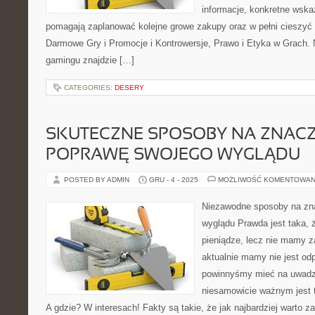
informacje, konkretne wskaz
pomagają zaplanować kolejne growe zakupy oraz w pełni cieszyć 
Darmowe Gry i Promocje i Kontrowersje, Prawo i Etyka w Grach. 
gamingu znajdzie […]
CATEGORIES:
DESERY
SKUTECZNE SPOSOBY NA ZNAC
POPRAWĘ SWOJEGO WYGLĄDU
POSTED BY ADMIN
GRU - 4 - 2025
MOŻLIWOŚĆ KOMENTOWAN
Niezawodne sposoby na zn
wyglądu Prawda jest taka, 
pieniądze, lecz nie mamy za
aktualnie mamy nie jest od
powinnyśmy mieć na uwadze
niesamowicie ważnym jest 
A gdzie? W interesach! Fakty są takie, że jak najbardziej warto 