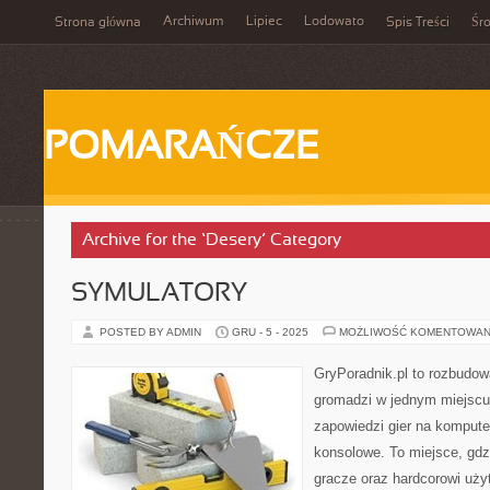
Archiwum
Lipiec
Lodowato
Strona główna
Spis Treści
Śr
POMARAŃCZE
Archive for the ‘Desery’ Category
SYMULATORY
POSTED BY ADMIN
GRU - 5 - 2025
MOŻLIWOŚĆ KOMENTOWAN
GryPoradnik.pl to rozbudowa
gromadzi w jednym miejscu 
zapowiedzi gier na komputer
konsolowe. To miejsce, gd
gracze oraz hardcorowi uży