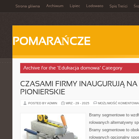
Archiwum
Lipiec
Lodowato
Strona główna
Spis Treści
Śr
POMARAŃCZE
Archive for the ‘Edukacja domowa’ Category
CZASAMI FIRMY INAUGURUJĄ NA
PIONIERSKIE
POSTED BY ADMIN
WRZ - 29 - 2025
MOŻLIWOŚĆ KOMENTOWA
Bramy segmentowe to wzdł
rolowanych alternatywny s
Bramy segmentowe to obok
rolowanych opcjonalny spo