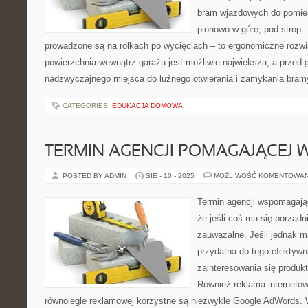
bram wjazdowych do pomies
pionowo w górę, pod strop 
prowadzone są na rolkach po wycięciach – to ergonomiczne rozwi
powierzchnia wewnątrz garażu jest możliwie największa, a przed 
nadzwyczajnego miejsca do luźnego otwierania i zamykania bram
CATEGORIES:
EDUKACJA DOMOWA
TERMIN AGENCJI POMAGAJĄCEJ 
POSTED BY ADMIN
SIE - 10 - 2025
MOŻLIWOŚĆ KOMENTOWA
Termin agencji wspomagają
że jeśli coś ma się porządn
zauważalne. Jeśli jednak ma
przydatna do tego efektywn
zainteresowania się produk
Również reklama internetow
równolegle reklamowej korzystne są niezwykle Google AdWords. 