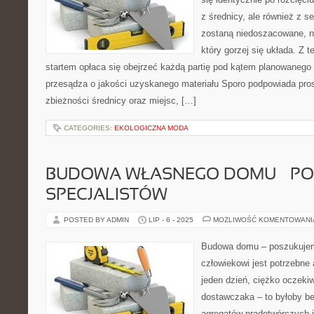
z średnicy, ale również z s
zostaną niedoszacowane, ni
który gorzej się układa. Z 
startem opłaca się obejrzeć każdą partię pod kątem planowanego
przesądza o jakości uzyskanego materiału Sporo podpowiada pros
zbieżności średnicy oraz miejsc, […]
CATEGORIES:
EKOLOGICZNA MODA
BUDOWA WŁASNEGO DOMU – P
SPECJALISTÓW
POSTED BY ADMIN
LIP - 6 - 2025
MOŻLIWOŚĆ KOMENTOWAN
Budowa domu – poszukujemy
człowiekowi jest potrzebne 
jeden dzień, ciężko oczekiw
dostawczaka – to byłoby b
agregatów prądotwórczych j