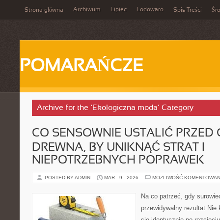
Archiwum
Lipiec
Lodowato
Strona główna
Spis Treści
Śr
POMARAŃCZE
Archive for the ‘Ekologiczna moda’ Category
CO SENSOWNIE USTALIĆ PRZED 
DREWNA, BY UNIKNĄĆ STRAT I
NIEPOTRZEBNYCH POPRAWEK
POSTED BY ADMIN
MAR - 9 - 2026
MOŻLIWOŚĆ KOMENTOWAN
Na co patrzeć, gdy surowie
przewidywalny rezultat Nie
się identycznie po rozcięci