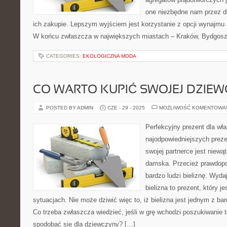
one niezbędne nam przez d
ich zakupie. Lepszym wyjściem jest korzystanie z opcji wynajmu
W końcu zwłaszcza w największych miastach – Kraków, Bydgoszcz
CATEGORIES:
EKOLOGICZNA MODA
CO WARTO KUPIĆ SWOJEJ DZIEW
POSTED BY ADMIN
CZE - 29 - 2025
MOŻLIWOŚĆ KOMENTOWA
Perfekcyjny prezent dla wł
najodpowiedniejszych prez
swojej partnerce jest niewąt
damska. Przecież prawdopo
bardzo ludzi bieliznę. Wyda
bielizna to prezent, który 
sytuacjach. Nie może dziwić więc to, iż bielizna jest jednym z ba
Co trzeba zwłaszcza wiedzieć, jeśli w grę wchodzi poszukiwanie ta
spodobać się dla dziewczyny? […]