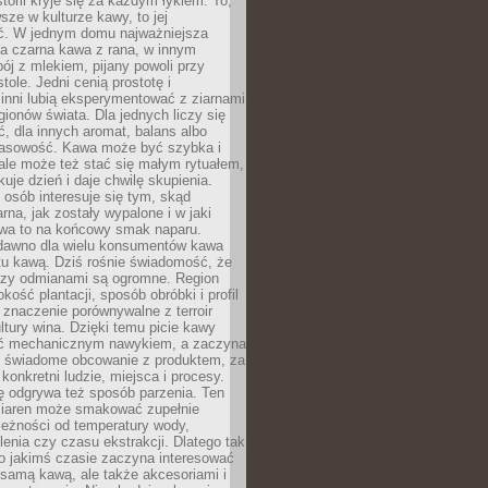
storii kryje się za każdym łykiem. To,
sze w kulturze kawy, to jej
ć. W jednym domu najważniejsza
a czarna kawa z rana, w innym
pój z mlekiem, pijany powoli przy
ole. Jedni cenią prostotę i
 inni lubią eksperymentować z ziarnami
gionów świata. Dla jednych liczy się
, dla innych aromat, balans albo
wasowość. Kawa może być szybka i
ale może też stać się małym rytuałem,
kuje dzień i daje chwilę skupienia.
 osób interesuje się tym, skąd
rna, jak zostały wypalone i w jaki
wa to na końcowy smak naparu.
dawno dla wielu konsumentów kawa
tu kawą. Dziś rośnie świadomość, że
dzy odmianami są ogromne. Region
kość plantacji, sposób obróbki i profil
 znaczenie porównywalne z terroir
tury wina. Dzięki temu picie kawy
yć mechanicznym nawykiem, a zaczyna
 świadome obcowanie z produktem, za
 konkretni ludzie, miejsca i procesy.
ę odgrywa też sposób parzenia. Ten
ziaren może smakować zupełnie
leżności od temperatury wody,
lenia czy czasu ekstrakcji. Dlatego tak
o jakimś czasie zaczyna interesować
o samą kawą, ale także akcesoriami i