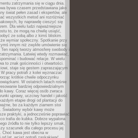
mentu zatrzymania się w ciągu dnia.
owa bywa czasem przedstawiana jako
y świat pełen zasad i ekspertów, ale
nać wszystkich metod ani rozróżniać
makowych, by naprawdę cieszyć się
em. Dla wielu ludzi najważniejsze
ostu to, że mogą na chwilę usiąść,
pobyć ze sobą albo z kimś bliskim.
że wymiar społeczny. Spotkanie przy
czymś innym niż zwykłe umówienie się
 Ten napój tworzy atmosferę swobody i
zatrzymania. Łatwiej wtedy rozmawiać,
spominać i budować relacje. W wielu
wa to znak gościnności i otwartości.
iowi, staje się gestem zapraszającym
W pracy potrafi z kolei wyznaczać
worząc krótkie chwile odpoczynku
owiązkami. W ostatnich latach rośnie
resowanie bardziej odpowiedzialnym
do kawy. Coraz więcej osób zwraca
unki uprawy, uczciwy handel i jakość
każdym etapie drogi od plantacji do
o ważne, bo za każdym ziarnem stoi
a. Świadomy wybór kawy może
sze praktyki, a jednocześnie poprawiać
 co trafia do kubka. Dobrze wypalona
go źródła to nie tylko lepszy smak,
szy szacunek dla całego procesu jej
. Choć kawa jest obecna w
 od lat, wciąż potrafi zaskakiwać.