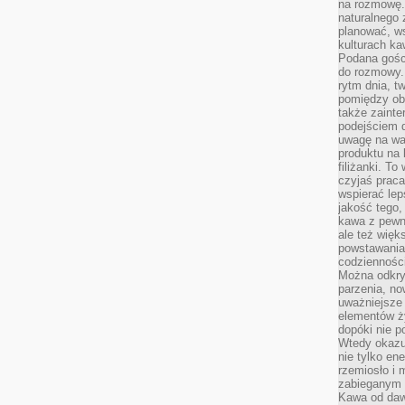
na rozmowę.
naturalnego 
planować, w
kulturach ka
Podana gośc
do rozmowy. 
rytm dnia, t
pomiędzy ob
także zainte
podejściem 
uwagę na war
produktu na 
filiżanki. T
czyjaś prac
wspierać lep
jakość tego,
kawa z pewne
ale też więk
powstawania
codzienności
Można odkry
parzenia, no
uważniejsze
elementów ży
dopóki nie p
Wtedy okazuj
nie tylko ene
rzemiosło i 
zabieganym 
Kawa od dawn