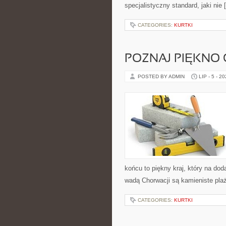
specjalistyczny standard, jaki nie 
CATEGORIES:
KURTKI
POZNAJ PIĘKNO
POSTED BY ADMIN
LIP - 5 - 2
końcu to piękny kraj, który na doda
wadą Chorwacji są kamieniste pla
CATEGORIES:
KURTKI