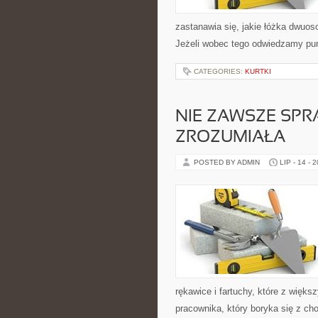
zastanawia się, jakie łóżka dwuo
Jeżeli wobec tego odwiedzamy pu
CATEGORIES:
KURTKI
NIE ZAWSZE SPR
ZROZUMIAŁA
POSTED BY ADMIN
LIP - 14 - 
rękawice i fartuchy, które z więk
pracownika, który boryka się z c