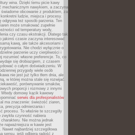
tury wina. Dzięki temu picie kawy
yć mechanicznym nawykiem, a zaczyna
 świadome obcowanie z produktem, za
 konkretni ludzie, miejsca i procesy.
ę odgrywa też sposób parzenia. Ten
ziaren może smakować zupełnie
leżności od temperatury wody,
lenia czy czasu ekstrakcji. Dlatego tak
o jakimś czasie zaczyna interesować
o samą kawą, ale także akcesoriami i
zygotowania. Nie chodzi wyłącznie o
ielne parzenie uczy cierpliwości i
ej rozumieć własne preferencje. To, co
wydaje się drobiazgiem, z czasem
ydować o całym doświadczeniu. W
codziennej przygody wiele osób
kawa nie jest już tylko tłem dnia, ale
ną, w której można stale się rozwijać.
 ciekawość, porównywanie smaków,
owych proporcji i rozmowy z innymi
. Wtedy domowy kącik kawowy
zypominać
serwis dla profesjonalistów
al ma znaczenie: świeżość ziaren,
a, precyzja odmierzania i
ć procesu. To właśnie te szczegóły
e zwykła czynność nabiera
 charakteru. Nie można jednak
e najważniejsza w kawie jest
. Nawet najbardziej szczegółowa
a sensu, jeśli odbiera radość z