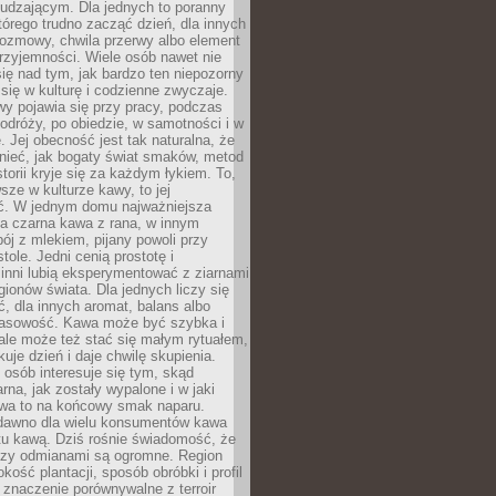
udzającym. Dla jednych to poranny
którego trudno zacząć dzień, dla innych
rozmowy, chwila przerwy albo element
rzyjemności. Wiele osób nawet nie
ię nad tym, jak bardzo ten niepozorny
 się w kulturę i codzienne zwyczaje.
wy pojawia się przy pracy, podczas
odróży, po obiedzie, w samotności i w
. Jej obecność jest tak naturalna, że
nieć, jak bogaty świat smaków, metod
storii kryje się za każdym łykiem. To,
sze w kulturze kawy, to jej
ć. W jednym domu najważniejsza
a czarna kawa z rana, w innym
pój z mlekiem, pijany powoli przy
ole. Jedni cenią prostotę i
 inni lubią eksperymentować z ziarnami
gionów świata. Dla jednych liczy się
, dla innych aromat, balans albo
wasowość. Kawa może być szybka i
ale może też stać się małym rytuałem,
kuje dzień i daje chwilę skupienia.
 osób interesuje się tym, skąd
rna, jak zostały wypalone i w jaki
wa to na końcowy smak naparu.
dawno dla wielu konsumentów kawa
tu kawą. Dziś rośnie świadomość, że
dzy odmianami są ogromne. Region
kość plantacji, sposób obróbki i profil
 znaczenie porównywalne z terroir