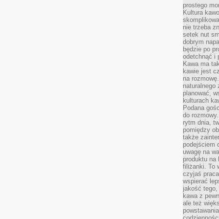
prostego mo
Kultura kaw
skomplikowan
nie trzeba z
setek nut s
dobrym napar
będzie po pr
odetchnąć i 
Kawa ma tak
kawie jest 
na rozmowę.
naturalnego 
planować, w
kulturach ka
Podana gośc
do rozmowy. 
rytm dnia, t
pomiędzy ob
także zainte
podejściem 
uwagę na war
produktu na 
filiżanki. T
czyjaś prac
wspierać lep
jakość tego,
kawa z pewne
ale też więk
powstawania
codzienności