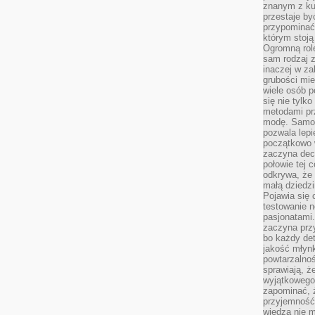
znanym z kul
przestaje b
przypominać
którym stoją
Ogromną rol
sam rodzaj 
inaczej w za
grubości mie
wiele osób p
się nie tylk
metodami pr
modę. Samodz
pozwala lepi
początkowo 
zaczyna dec
połowie tej 
odkrywa, że 
małą dziedzi
Pojawia się
testowanie n
pasjonatami
zaczyna pr
bo każdy det
jakość młynk
powtarzalnoś
sprawiają, ż
wyjątkowego
zapominać, ż
przyjemność
wiedza nie m