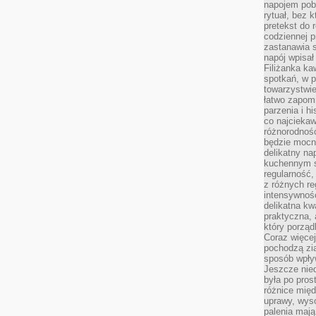
napojem pob
rytuał, bez 
pretekst do 
codziennej p
zastanawia s
napój wpisał
Filiżanka ka
spotkań, w p
towarzystwie
łatwo zapom
parzenia i hi
co najciekaw
różnorodnoś
będzie mocn
delikatny na
kuchennym st
regularność,
z różnych re
intensywność
delikatna k
praktyczna, 
który porząd
Coraz więcej
pochodzą zia
sposób wpły
Jeszcze nie
była po pros
różnice mię
uprawy, wyso
palenia mają