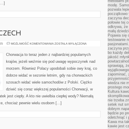
metodami pr
[…]
modę. Samodz
pozwala lepi
początkowo 
zaczyna dec
połowie tej 
odkrywa, że 
małą dziedzi
 CZECH
Pojawia się
testowanie n
POZNAJ
pasjonatami
025
MOŻLIWOŚĆ KOMENTOWANIA
ZOSTAŁA WYŁĄCZONA
PIĘKNO
zaczyna pr
CZECH
bo każdy det
Chorwacja to teraz jeden z najbardziej popularnych
jakość młynk
powtarzalnoś
krajów, jeżeli weźmie się pod uwagę wypoczynek nad
sprawiają, ż
morzem. Również Polacy upodobali sobie owy kraj, co
wyjątkowego
zapominać, ż
dobrze widać w sezonie letnim, gdy na chorwackich
przyjemność
szosach widać wiele samochodów z Polski. Ciężko
wiedza nie m
prostego mo
dziwić się coraz większej popularności Chorwacji, w
Kultura kaw
skomplikowan
tek jest ciepły. A kto nie uwielbia ciepłej wody? Niemałą
nie trzeba z
że, chociaż pewnie wielu osobom […]
setek nut s
dobrym napar
będzie po pr
odetchnąć i 
Kawa ma tak
kawie jest 