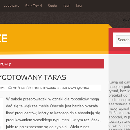
Lodowato
Tagi
Tagi
Spis Treści
Środa
SUB
ZE
tegory
YGOTOWANY TARAS
Kawa od dawn
napojem pob
POPRAWNIE
2025
MOŻLIWOŚĆ KOMENTOWANIA
ZOSTAŁA WYŁĄCZONA
rytuał, bez 
PRZYGOTOWANY
TARAS
pretekst do 
W trakcie przeprowadzki w oznaki dla robotników mogą
codziennej p
zastanawia s
dać się te większe meble Obecnie jest bardzo okazała
napój wpisał
Filiżanka ka
ilość producentów, którzy to każdego dnia absorbują się
spotkań, w p
produkowaniem wszelkiego typu mebli, w tym też łóżek,
towarzystwie
łatwo zapom
jakie to przeznaczone są do sypialni. Wielu z nas