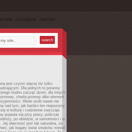
SCRIBE
FACEBOOK
TWITTER
a jest czymś więcej niż tylko
udzającym. Dla jednych to poranny
którego trudno zacząć dzień, dla innych
rozmowy, chwila przerwy albo element
rzyjemności. Wiele osób nawet nie
ię nad tym, jak bardzo ten niepozorny
 się w kulturę i codzienne zwyczaje.
wy pojawia się przy pracy, podczas
odróży, po obiedzie, w samotności i w
. Jej obecność jest tak naturalna, że
nieć, jak bogaty świat smaków, metod