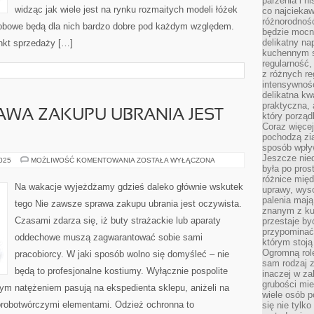
parzenia i hi
widząc jak wiele jest na rynku rozmaitych modeli łóżek
co najciekaw
różnorodnoś
sobowe będą dla nich bardzo dobre pod każdym względem.
będzie mocn
delikatny na
nkt sprzedaży […]
kuchennym st
regularność,
z różnych re
intensywność
delikatna k
praktyczna, 
AWA ZAKUPU UBRANIA JEST
który porząd
Coraz więcej
pochodzą zia
sposób wpły
Jeszcze nie
NIE
2025
MOŻLIWOŚĆ KOMENTOWANIA
ZOSTAŁA WYŁĄCZONA
ZAWSZE
była po pros
SPRAWA
różnice mię
ZAKUPU
Na wakacje wyjeżdżamy gdzieś daleko głównie wskutek
uprawy, wyso
UBRANIA
JEST
palenia mają
tego Nie zawsze sprawa zakupu ubrania jest oczywista.
ZROZUMIAŁA
znanym z kul
Czasami zdarza się, iż buty strażackie lub aparaty
przestaje b
przypominać
oddechowe muszą zagwarantować sobie sami
którym stoją
Ogromną rol
pracobiorcy. W jaki sposób wolno się domyśleć – nie
sam rodzaj 
będą to profesjonalne kostiumy. Wyłącznie pospolite
inaczej w za
grubości mie
szym natężeniem pasują na ekspedienta sklepu, aniżeli na
wiele osób p
horobotwórczymi elementami. Odzież ochronna to
się nie tylk