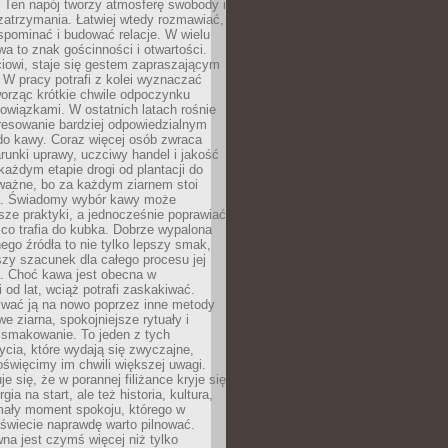
 Ten napój tworzy atmosferę swobody i
zatrzymania. Łatwiej wtedy rozmawiać,
spominać i budować relacje. W wielu
wa to znak gościnności i otwartości.
iowi, staje się gestem zapraszającym
W pracy potrafi z kolei wyznaczać
worząc krótkie chwile odpoczynku
owiązkami. W ostatnich latach rośnie
resowanie bardziej odpowiedzialnym
do kawy. Coraz więcej osób zwraca
unki uprawy, uczciwy handel i jakość
każdym etapie drogi od plantacji do
o ważne, bo za każdym ziarnem stoi
a. Świadomy wybór kawy może
sze praktyki, a jednocześnie poprawiać
 co trafia do kubka. Dobrze wypalona
go źródła to nie tylko lepszy smak,
szy szacunek dla całego procesu jej
. Choć kawa jest obecna w
 od lat, wciąż potrafi zaskakiwać.
wać ją na nowo poprzez inne metody
we ziarna, spokojniejsze rytuały i
 smakowanie. To jeden z tych
cia, które wydają się zwyczajne,
oświęcimy im chwili większej uwagi.
e się, że w porannej filiżance kryje się
rgia na start, ale też historia, kultura,
mały moment spokoju, którego w
świecie naprawdę warto pilnować.
a jest czymś więcej niż tylko