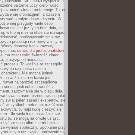
zygotowania. Nie chodzi wyłącznie o
ielne parzenie uczy cierpliwości i
ej rozumieć własne preferencje. To, co
wydaje się drobiazgiem, z czasem
ydować o całym doświadczeniu. W
codziennej przygody wiele osób
kawa nie jest już tylko tłem dnia, ale
ną, w której można stale się rozwijać.
 ciekawość, porównywanie smaków,
owych proporcji i rozmowy z innymi
. Wtedy domowy kącik kawowy
zypominać
serwis dla profesjonalistów
al ma znaczenie: świeżość ziaren,
a, precyzja odmierzania i
ć procesu. To właśnie te szczegóły
e zwykła czynność nabiera
 charakteru. Nie można jednak
e najważniejsza w kawie jest
. Nawet najbardziej szczegółowa
a sensu, jeśli odbiera radość z
mentu zatrzymania się w ciągu dnia.
owa bywa czasem przedstawiana jako
y świat pełen zasad i ekspertów, ale
nać wszystkich metod ani rozróżniać
makowych, by naprawdę cieszyć się
em. Dla wielu ludzi najważniejsze
ostu to, że mogą na chwilę usiąść,
pobyć ze sobą albo z kimś bliskim.
że wymiar społeczny. Spotkanie przy
czymś innym niż zwykłe umówienie się