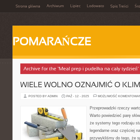
Archiwum
Lipiec
Lodowato
Strona główna
Spis Treści
Śr
POMARAŃCZE
Archive for the ‘Meal prep i pudełka na cały tydzień
WIELE WOLNO OZNAJMIĆ O KLIM
POSTED BY ADMIN
PAŹ - 12 - 2025
MOŻLIWOŚĆ KOMENTOWA
Przeprowadzki rzeczy wart
Warto powiedzieć parę słów 
że systemy tego rodzaju sta
legendarne oraz częściej 
przywykliśmy do tego, że 