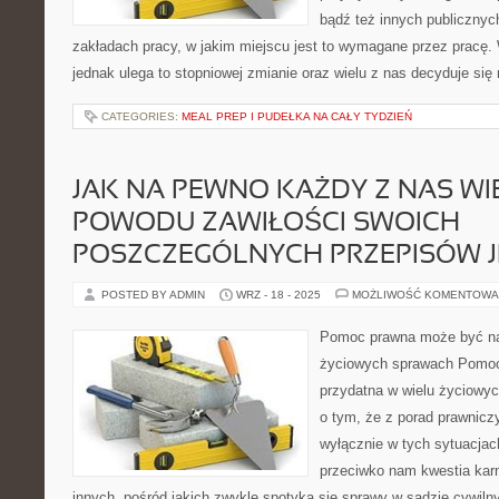
bądź też innych publiczny
zakładach pracy, w jakim miejscu jest to wymagane przez pracę.
jednak ulega to stopniowej zmianie oraz wielu z nas decyduje się 
CATEGORIES:
MEAL PREP I PUDEŁKA NA CAŁY TYDZIEŃ
JAK NA PEWNO KAŻDY Z NAS WIE
POWODU ZAWIŁOŚCI SWOICH
POSZCZEGÓLNYCH PRZEPISÓW J
POSTED BY ADMIN
WRZ - 18 - 2025
MOŻLIWOŚĆ KOMENTOWA
Pomoc prawna może być na
życiowych sprawach Pomo
przydatna w wielu życiowyc
o tym, że z porad prawnicz
wyłącznie w tych sytuacjach
przeciwko nam kwestia karn
innych, pośród jakich zwykle spotyka się sprawy w sądzie cywiln