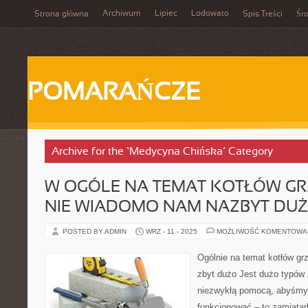
Archiwum
Lipiec
Lodowato
Strona główna
Spis Treści
Śr
POMARAŃCZE
Archive for the ‘Medycyna Chińska’ Category
W OGÓLE NA TEMAT KOTŁÓW G
NIE WIADOMO NAM NAZBYT DU
POSTED BY ADMIN
WRZ - 11 - 2025
MOŻLIWOŚĆ KOMENTOWA
Ogólnie na temat kotłów g
zbyt dużo Jest dużo typów 
niezwykłą pomocą, abyśmy z
funkcjonować – to zamiatark