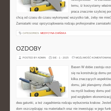
temu, iż korzystamy właśni
praca znacznie szybciej po
chcą od czasu do czasu wykonywać wszystko tak, żeby nie mieć
Zamiatarki oraz oprzyrządowania rodzaju profesjonalne zamiatark
CATEGORIES:
MEDYCYNA CHIŃSKA
OZDOBY
POSTED BY ADMIN
SIE - 1 - 2025
MOŻLIWOŚĆ KOMENTOWAN
Basen W dobie zastoju os
się na konstrukcję domu p
kilka znaczących aspektów.
domu, jaki planujemy zbud
na myśli budowy domu pod
pod względem ekonomizacj
dwa gatunki, a też zagadnienia rodzaju wyburzenia krakow. Jes
dom oszczędzając na materiałach oraz nie inwestując w jego fun