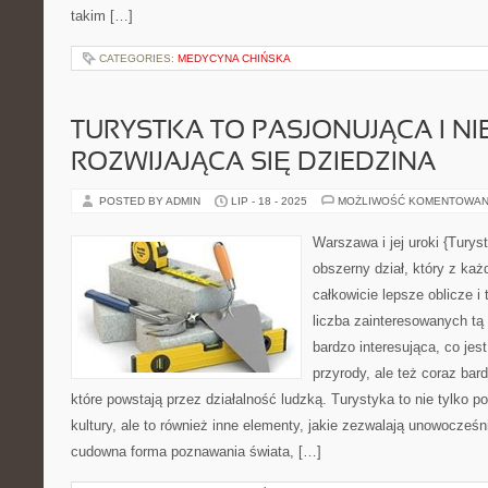
takim […]
CATEGORIES:
MEDYCYNA CHIŃSKA
TURYSTKA TO PASJONUJĄCA I NI
ROZWIJAJĄCA SIĘ DZIEDZINA
POSTED BY ADMIN
LIP - 18 - 2025
MOŻLIWOŚĆ KOMENTOWAN
Warszawa i jej uroki {Turys
obszerny dział, który z k
całkowicie lepsze oblicze i 
liczba zainteresowanych tą 
bardzo interesująca, co je
przyrody, ale też coraz bard
które powstają przez działalność ludzką. Turystyka to nie tylko 
kultury, ale to również inne elementy, jakie zezwalają unowocześni
cudowna forma poznawania świata, […]