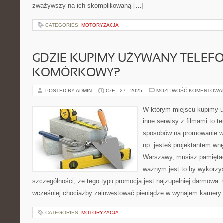
zważywszy na ich skomplikowaną […]
CATEGORIES:
MOTORYZACJA
GDZIE KUPIMY UŻYWANY TELEF
KOMÓRKOWY?
POSTED BY ADMIN
CZE - 27 - 2025
MOŻLIWOŚĆ KOMENTOWA
W którym miejscu kupimy u
inne serwisy z filmami to t
sposobów na promowanie wła
np. jesteś projektantem wnęt
Warszawy, musisz pamiętać
ważnym jest to by wykorzy
szczególności, że tego typu promocja jest najzupełniej darmowa.
wcześniej chociażby zainwestować pieniądze w wynajem kamery re
CATEGORIES:
MOTORYZACJA