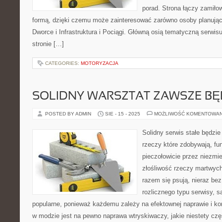
porad. Strona łączy zamiłow
formą, dzięki czemu może zainteresować zarówno osoby planujące
Dworce i Infrastruktura i Pociągi. Główną osią tematyczną serwisu
stronie […]
CATEGORIES:
MOTORYZACJA
SOLIDNY WARSZTAT ZAWSZE BĘD
POSTED BY ADMIN
SIE - 15 - 2025
MOŻLIWOŚĆ KOMENTOWA
Solidny serwis stałe będzi
rzeczy które zdobywają, fu
pieczołowicie przez niezmie
złośliwość rzeczy martwych
razem się psują, nieraz be
rozlicznego typu serwisy, s
popularne, ponieważ każdemu zależy na efektownej naprawie i ko
w modzie jest na pewno naprawa wtryskiwaczy, jakie niestety czę