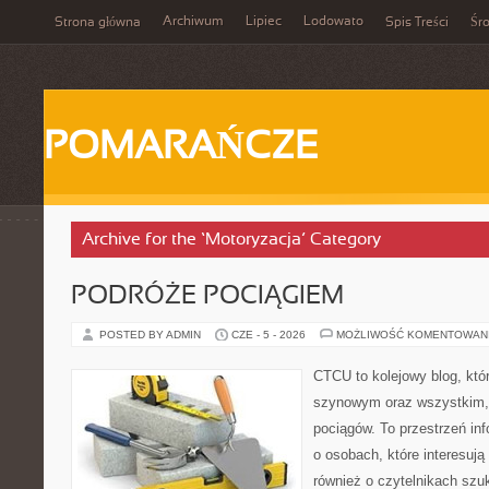
Archiwum
Lipiec
Lodowato
Strona główna
Spis Treści
Śr
POMARAŃCZE
Archive for the ‘Motoryzacja’ Category
PODRÓŻE POCIĄGIEM
POSTED BY ADMIN
CZE - 5 - 2026
MOŻLIWOŚĆ KOMENTOWAN
CTCU to kolejowy blog, któr
szynowym oraz wszystkim, 
pociągów. To przestrzeń in
o osobach, które interesują
również o czytelnikach szu