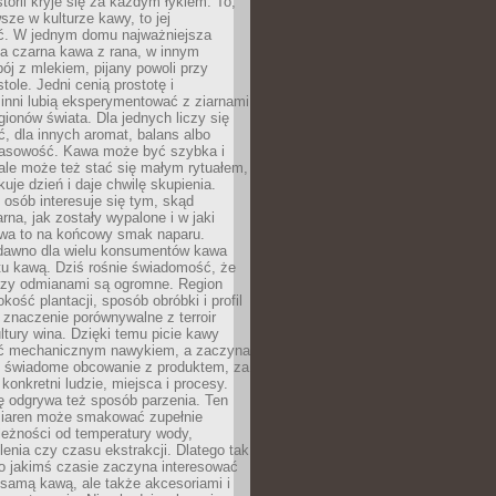
storii kryje się za każdym łykiem. To,
sze w kulturze kawy, to jej
ć. W jednym domu najważniejsza
a czarna kawa z rana, w innym
pój z mlekiem, pijany powoli przy
ole. Jedni cenią prostotę i
 inni lubią eksperymentować z ziarnami
gionów świata. Dla jednych liczy się
, dla innych aromat, balans albo
wasowość. Kawa może być szybka i
ale może też stać się małym rytuałem,
kuje dzień i daje chwilę skupienia.
 osób interesuje się tym, skąd
rna, jak zostały wypalone i w jaki
wa to na końcowy smak naparu.
dawno dla wielu konsumentów kawa
tu kawą. Dziś rośnie świadomość, że
dzy odmianami są ogromne. Region
kość plantacji, sposób obróbki i profil
 znaczenie porównywalne z terroir
tury wina. Dzięki temu picie kawy
yć mechanicznym nawykiem, a zaczyna
 świadome obcowanie z produktem, za
 konkretni ludzie, miejsca i procesy.
ę odgrywa też sposób parzenia. Ten
ziaren może smakować zupełnie
leżności od temperatury wody,
lenia czy czasu ekstrakcji. Dlatego tak
o jakimś czasie zaczyna interesować
o samą kawą, ale także akcesoriami i