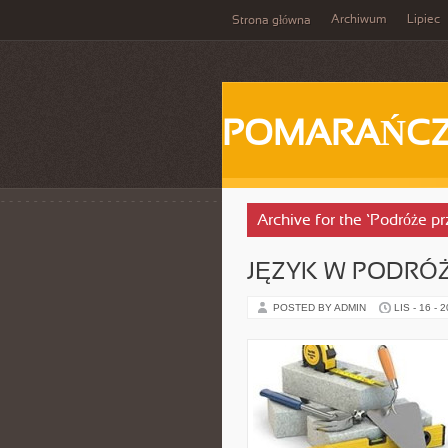
Archiwum
Lipiec
Strona główna
POMARAŃC
Archive for the ‘Podróże p
JĘZYK W PODRÓŻY
POSTED BY ADMIN
LIS - 16 - 