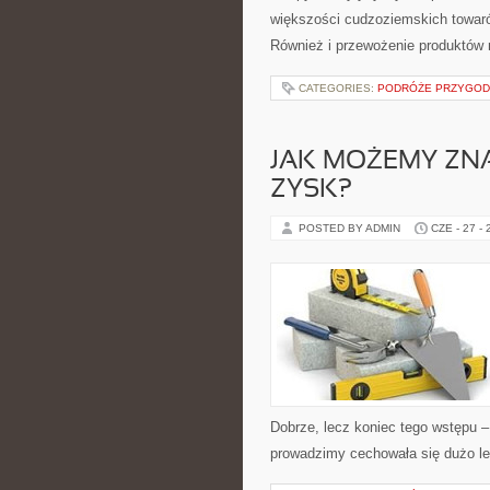
większości cudzoziemskich towaró
Również i przewożenie produktów n
CATEGORIES:
PODRÓŻE PRZYGODO
JAK MOŻEMY ZN
ZYSK?
POSTED BY ADMIN
CZE - 27 -
Dobrze, lecz koniec tego wstępu –
prowadzimy cechowała się dużo le