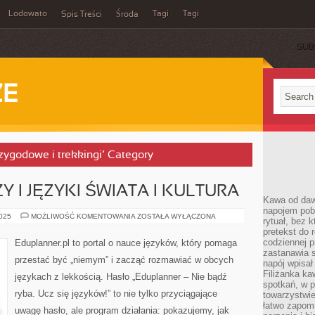
Lodowato
Tagi
Tagi
Spis Treści
Środa
SUB
ZE
rzygodowe i trekkingi’ Category
 I JĘZYKI ŚWIATA I KULTURA
Kawa od dawn
napojem pob
JĘZYK
2025
MOŻLIWOŚĆ KOMENTOWANIA
ZOSTAŁA WYŁĄCZONA
rytuał, bez 
W
pretekst do 
PODRÓŻY
I
codziennej p
Eduplanner.pl to portal o nauce języków, który pomaga
JĘZYKI
zastanawia s
ŚWIATA
przestać być „niemym” i zacząć rozmawiać w obcych
I
napój wpisał
KULTURA
Filiżanka ka
językach z lekkością. Hasło „Eduplanner – Nie bądź
spotkań, w p
ryba. Ucz się języków!” to nie tylko przyciągające
towarzystwie
łatwo zapom
uwagę hasło, ale program działania: pokazujemy, jak