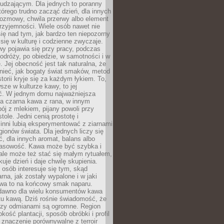
udzającym. Dla jednych to poranny
którego trudno zacząć dzień, dla innych
rozmowy, chwila przerwy albo element
rzyjemności. Wiele osób nawet nie
ię nad tym, jak bardzo ten niepozorny
 się w kulturę i codzienne zwyczaje.
wy pojawia się przy pracy, podczas
odróży, po obiedzie, w samotności i w
. Jej obecność jest tak naturalna, że
nieć, jak bogaty świat smaków, metod
storii kryje się za każdym łykiem. To,
sze w kulturze kawy, to jej
ć. W jednym domu najważniejsza
a czarna kawa z rana, w innym
pój z mlekiem, pijany powoli przy
ole. Jedni cenią prostotę i
 inni lubią eksperymentować z ziarnami
gionów świata. Dla jednych liczy się
, dla innych aromat, balans albo
wasowość. Kawa może być szybka i
ale może też stać się małym rytuałem,
kuje dzień i daje chwilę skupienia.
 osób interesuje się tym, skąd
rna, jak zostały wypalone i w jaki
wa to na końcowy smak naparu.
dawno dla wielu konsumentów kawa
tu kawą. Dziś rośnie świadomość, że
dzy odmianami są ogromne. Region
kość plantacji, sposób obróbki i profil
 znaczenie porównywalne z terroir