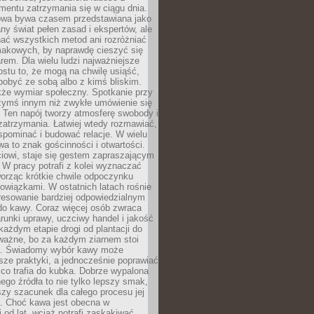
mentu zatrzymania się w ciągu dnia.
owa bywa czasem przedstawiana jako
y świat pełen zasad i ekspertów, ale
nać wszystkich metod ani rozróżniać
makowych, by naprawdę cieszyć się
em. Dla wielu ludzi najważniejsze
ostu to, że mogą na chwilę usiąść,
pobyć ze sobą albo z kimś bliskim.
że wymiar społeczny. Spotkanie przy
czymś innym niż zwykłe umówienie się
 Ten napój tworzy atmosferę swobody i
zatrzymania. Łatwiej wtedy rozmawiać,
spominać i budować relacje. W wielu
wa to znak gościnności i otwartości.
iowi, staje się gestem zapraszającym
W pracy potrafi z kolei wyznaczać
worząc krótkie chwile odpoczynku
owiązkami. W ostatnich latach rośnie
resowanie bardziej odpowiedzialnym
do kawy. Coraz więcej osób zwraca
unki uprawy, uczciwy handel i jakość
każdym etapie drogi od plantacji do
o ważne, bo za każdym ziarnem stoi
a. Świadomy wybór kawy może
sze praktyki, a jednocześnie poprawiać
 co trafia do kubka. Dobrze wypalona
go źródła to nie tylko lepszy smak,
szy szacunek dla całego procesu jej
. Choć kawa jest obecna w
 od lat, wciąż potrafi zaskakiwać.