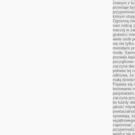
znanym z kul
przestaje b
przypominać
którym stoją
Ogromną rol
sam rodzaj 
inaczej w za
grubości mie
wiele osób p
się nie tylk
metodami pr
modę. Samodz
pozwala lepi
początkowo 
zaczyna dec
połowie tej 
odkrywa, że 
małą dziedzi
Pojawia się
testowanie n
pasjonatami
zaczyna pr
bo każdy det
jakość młynk
powtarzalnoś
sprawiają, ż
wyjątkowego
zapominać, ż
przyjemność
wiedza nie m