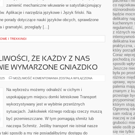
parzenia i hi
co najciekaw
zamienić mechaniczne wkuwanie w satysfakcjonujący
różnorodnoś
. Aplikacje i narzędzia językowe i Język fiński. Na
będzie mocn
delikatny na
zne porady dotyczące nauki języków obcych, sprawdzone
kuchennym st
 i gramatyki, przeglądy […]
regularność,
z różnych re
intensywność
WE I TREKKINGI
delikatna k
praktyczna, 
który porząd
Coraz więcej
LIWOŚCI, ŻE KAŻDY Z NAS
pochodzą zia
sposób wpły
WIE WYMARZONE GNIAZDKO
Jeszcze nie
była po pros
różnice mię
NIE
2025
MOŻLIWOŚĆ KOMENTOWANIA
ZOSTAŁA WYŁĄCZONA
ULEGA
uprawy, wyso
WĄTPLIWOŚCI,
palenia mają
ŻE
Na wybrzeżu możemy odnaleźć w cichym i
znanym z kul
KAŻDY
Z
przestaje b
uspokajającym miejscu domki letniskowe Transport
NAS
przypominać
POSIADA
wykorzystywany jest w wybitnie przeróżnych
którym stoją
W
GŁOWIE
Ogromną rol
sytuacjach. Jakkolwiek różnego rodzaju rzeczy muszą
WYMARZONE
sam rodzaj 
GNIAZDKO
inaczej w za
być przemieszczane. W tym pomagają shmitz lub
grubości mie
naczepa Schmitz. Jeśliby transport nie istniał nasze
wiele osób p
się nie tylk
 taki sposób a my nie posiadalibyśmy dostępu do