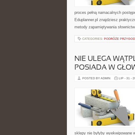
proces pełną namacalnych postępów
Eduplanner.pl znajdziesz praktyc
metody zapamiętywania słownictwa
CATEGORIES:
PODRÓŻE PRZYGODO
NIE ULEGA WĄTP
POSIADA W GŁO
POSTED BY ADMIN
LIP - 31 - 
sklepy nie byłyby wyekwipowane w