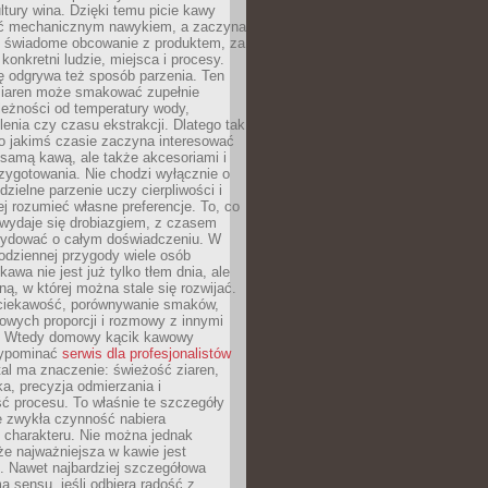
tury wina. Dzięki temu picie kawy
yć mechanicznym nawykiem, a zaczyna
 świadome obcowanie z produktem, za
 konkretni ludzie, miejsca i procesy.
ę odgrywa też sposób parzenia. Ten
ziaren może smakować zupełnie
leżności od temperatury wody,
lenia czy czasu ekstrakcji. Dlatego tak
o jakimś czasie zaczyna interesować
o samą kawą, ale także akcesoriami i
zygotowania. Nie chodzi wyłącznie o
ielne parzenie uczy cierpliwości i
ej rozumieć własne preferencje. To, co
wydaje się drobiazgiem, z czasem
ydować o całym doświadczeniu. W
codziennej przygody wiele osób
kawa nie jest już tylko tłem dnia, ale
ną, w której można stale się rozwijać.
 ciekawość, porównywanie smaków,
owych proporcji i rozmowy z innymi
. Wtedy domowy kącik kawowy
zypominać
serwis dla profesjonalistów
al ma znaczenie: świeżość ziaren,
a, precyzja odmierzania i
ć procesu. To właśnie te szczegóły
e zwykła czynność nabiera
 charakteru. Nie można jednak
e najważniejsza w kawie jest
. Nawet najbardziej szczegółowa
a sensu, jeśli odbiera radość z