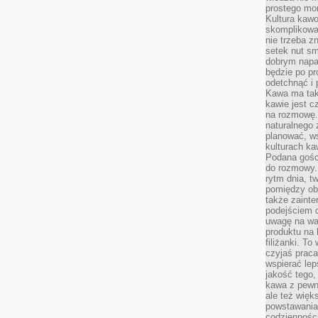
prostego mo
Kultura kaw
skomplikowan
nie trzeba z
setek nut s
dobrym napar
będzie po pr
odetchnąć i 
Kawa ma tak
kawie jest 
na rozmowę.
naturalnego 
planować, w
kulturach ka
Podana gośc
do rozmowy. 
rytm dnia, t
pomiędzy ob
także zainte
podejściem 
uwagę na war
produktu na 
filiżanki. T
czyjaś prac
wspierać lep
jakość tego,
kawa z pewne
ale też więk
powstawania
codzienności