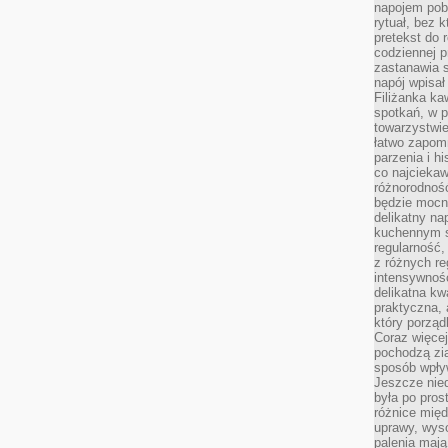
napojem pob
rytuał, bez 
pretekst do 
codziennej p
zastanawia s
napój wpisał
Filiżanka ka
spotkań, w p
towarzystwie
łatwo zapom
parzenia i hi
co najciekaw
różnorodnoś
będzie mocn
delikatny na
kuchennym st
regularność,
z różnych re
intensywność
delikatna k
praktyczna, 
który porząd
Coraz więcej
pochodzą zia
sposób wpły
Jeszcze nie
była po pros
różnice mię
uprawy, wyso
palenia mają