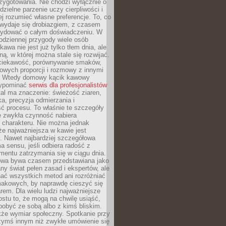
zygotowania. Nie chodzi wyłącznie o
ielne parzenie uczy cierpliwości i
ej rozumieć własne preferencje. To, co
wydaje się drobiazgiem, z czasem
ydować o całym doświadczeniu. W
codziennej przygody wiele osób
kawa nie jest już tylko tłem dnia, ale
ną, w której można stale się rozwijać.
 ciekawość, porównywanie smaków,
owych proporcji i rozmowy z innymi
. Wtedy domowy kącik kawowy
zypominać
serwis dla profesjonalistów
al ma znaczenie: świeżość ziaren,
a, precyzja odmierzania i
ć procesu. To właśnie te szczegóły
e zwykła czynność nabiera
 charakteru. Nie można jednak
e najważniejsza w kawie jest
. Nawet najbardziej szczegółowa
a sensu, jeśli odbiera radość z
mentu zatrzymania się w ciągu dnia.
owa bywa czasem przedstawiana jako
y świat pełen zasad i ekspertów, ale
nać wszystkich metod ani rozróżniać
makowych, by naprawdę cieszyć się
em. Dla wielu ludzi najważniejsze
ostu to, że mogą na chwilę usiąść,
pobyć ze sobą albo z kimś bliskim.
że wymiar społeczny. Spotkanie przy
czymś innym niż zwykłe umówienie się