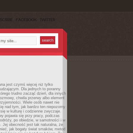
SCRIBE
FACEBOOK
TWITTER
a jest czymś więcej niż tylko
udzającym. Dla jednych to poranny
którego trudno zacząć dzień, dla innych
rozmowy, chwila przerwy albo element
rzyjemności. Wiele osób nawet nie
ię nad tym, jak bardzo ten niepozorny
 się w kulturę i codzienne zwyczaje.
wy pojawia się przy pracy, podczas
odróży, po obiedzie, w samotności i w
. Jej obecność jest tak naturalna, że
nieć, jak bogaty świat smaków, metod