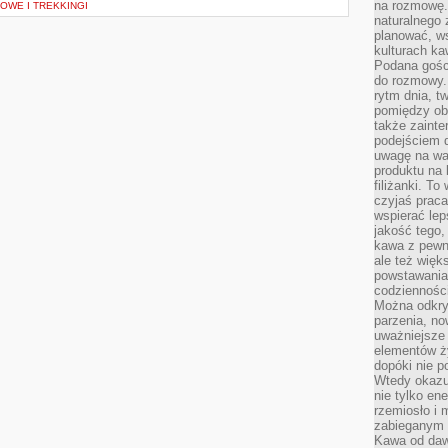
na rozmowę.
WE I TREKKINGI
naturalnego 
planować, w
kulturach ka
Podana gośc
do rozmowy. 
rytm dnia, t
pomiędzy ob
także zainte
podejściem 
uwagę na war
produktu na 
filiżanki. T
czyjaś prac
wspierać lep
jakość tego,
kawa z pewne
ale też więk
powstawania
codzienności
Można odkry
parzenia, no
uważniejsze
elementów ży
dopóki nie p
Wtedy okazuj
nie tylko ene
rzemiosło i 
zabieganym 
Kawa od dawn