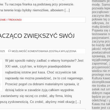
metodami pr
w. Tu naczepa firanka są podstawą przy przewozie.
modę. Samodz
pozwala lepi
a terenie kraju byłoby niemożliwe, albowiem […]
początkowo 
zaczyna dec
połowie tej 
WE I TREKKINGI
odkrywa, że 
małą dziedzi
Pojawia się
testowanie n
ACZĄCO ZWIĘKSZYĆ SWÓJ
pasjonatami
zaczyna pr
bo każdy det
jakość młynk
JAK
 2025
MOŻLIWOŚĆ KOMENTOWANIA
ZOSTAŁA WYŁĄCZONA
powtarzalnoś
MOŻEMY
sprawiają, ż
ZNACZĄCO
ZWIĘKSZYĆ
wyjątkowego
W jaki sposób należy zadbać o własny komputer? Jest
SWÓJ
zapominać, ż
ZYSK?
XXI wiek, czyli ten, w którym prawdopodobnie
przyjemność
wiedza nie m
najbardziej istotne jest kasa. Choć oczywiście tak
prostego mo
naprawdę nie można powiedzieć, że to coś nagannego.
Kultura kaw
skomplikowan
Przecież pogoń za dobrami materialnymi sprawia, iż
nie trzeba z
setek nut s
dzisiaj ludzie w zasadzie żyją całkiem wygodnie.
dobrym napar
 zastanówmy się raczej co zrobić, aby firma, którą
będzie po pr
odetchnąć i 
pszą zyskownością. Co zrobić, abyśmy mieli okazję […]
Kawa ma tak
kawie jest 