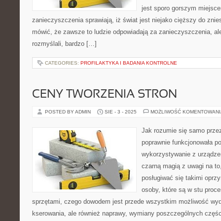
jest sporo gorszym miejsc
zanieczyszczenia sprawiają, iż świat jest niejako cięższy do znie
mówić, że zawsze to ludzie odpowiadają za zanieczyszczenia, a
rozmyślali, bardzo […]
CATEGORIES:
PROFILAKTYKA I BADANIA KONTROLNE
CENY TWORZENIA STRON
POSTED BY ADMIN
SIE - 3 - 2025
MOŻLIWOŚĆ KOMENTOWAN
Jak rozumie się samo przez
poprawnie funkcjonowała po
wykorzystywanie z urządzeń
czarną magią z uwagi na to,
posługiwać się takimi oprz
osoby, które są w stu proc
sprzętami, czego dowodem jest przede wszystkim możliwość wyd
kserowania, ale również naprawy, wymiany poszczególnych części 