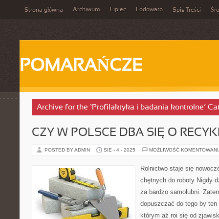
Archiwum
Lipiec
Lodowato
Strona główna
Spis Treści
Śr
POMARAŃCZE
Archive for the ‘Profilaktyka i badania kontrolne’ Ca
CZY W POLSCE DBA SIĘ O RECYK
POSTED BY ADMIN
SIE - 4 - 2025
MOŻLIWOŚĆ KOMENTOWAN
Rolnictwo staje się nowocz
chętnych do roboty Nigdy dz
za bardzo samolubni. Zate
dopuszczać do tego by ten 
którym aż roi się od zjawis