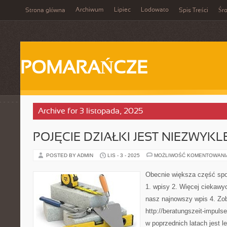
Archiwum
Lipiec
Lodowato
Strona główna
Spis Treści
Śr
POMARAŃCZE
Archive for 3 listopada, 2025
POJĘCIE DZIAŁKI JEST NIEZWYK
POSTED BY ADMIN
LIS - 3 - 2025
MOŻLIWOŚĆ KOMENTOWAN
Obecnie większa część spo
1. wpisy 2. Więcej ciekawyc
nasz najnowszy wpis 4. Zob
http://beratungszeit-impuls
w poprzednich latach jest l