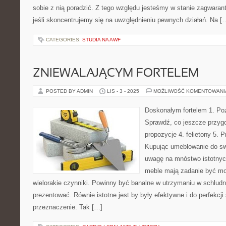
sobie z nią poradzić. Z tego względu jesteśmy w stanie zagwaran
jeśli skoncentrujemy się na uwzględnieniu pewnych działań. Na [
CATEGORIES:
STUDIA NA AWF
ZNIEWALAJĄCYM FORTELEM
POSTED BY ADMIN
LIS - 3 - 2025
MOŻLIWOŚĆ KOMENTOWAN
Doskonałym fortelem 1. Poz
Sprawdź, co jeszcze przyg
propozycje 4. felietony 5. P
Kupując umeblowanie do sw
uwagę na mnóstwo istotnyc
meble mają zadanie być mo
wielorakie czynniki. Powinny być banalne w utrzymaniu w schludn
prezentować. Równie istotne jest by były efektywne i do perfekcji 
przeznaczenie. Tak […]