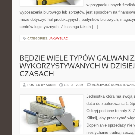
w przypadku innych środkó
wyposażenia biurowego lub sprzętów, jest sposobem na finansowa
może dotyczyć hal produkcyjnych, budynków biurowych, magazynó
centrów logistycznych. Z leasingu takich […]
CATEGORIES:
JAKWYSLAC
BĘDZIE WIELE TYPÓW GALWANIZ
WYKORZYSTYWANYCH W DZISIE
CZASACH
POSTED BY ADMIN
LIS - 3 - 2025
MOŻLIWOŚĆ KOMENTOWAN
Jednostka która ma swoją s
dużo do zaoferowania 1. Spr
Odkryj podobne tematy 3. Z
Kliknij, aby przeczytać wię
Dopełnianie sprzedaży nie 
niesłychanie trudną rzeczą.